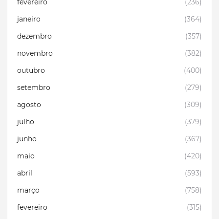
fevereiro
(236)
janeiro
(364)
dezembro
(357)
novembro
(382)
outubro
(400)
setembro
(279)
agosto
(309)
julho
(379)
junho
(367)
maio
(420)
abril
(593)
março
(758)
fevereiro
(315)