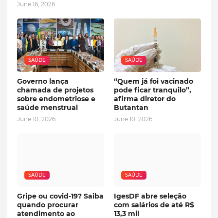
June 16, 2026
SAÚDE
SAÚDE
Governo lança
“Quem já foi vacinado
chamada de projetos
pode ficar tranquilo”,
sobre endometriose e
afirma diretor do
saúde menstrual
Butantan
June 10, 2026
June 10, 2026
SAÚDE
SAÚDE
Gripe ou covid-19? Saiba
IgesDF abre seleção
quando procurar
com salários de até R$
atendimento ao
13,3 mil