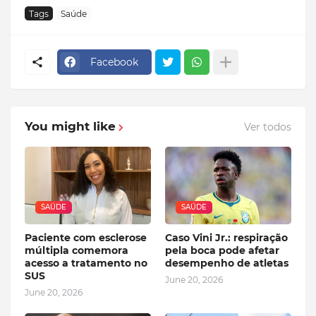
Tags
Saúde
Facebook
You might like
Ver todos
SAÚDE
SAÚDE
Paciente com esclerose
Caso Vini Jr.: respiração
múltipla comemora
pela boca pode afetar
acesso a tratamento no
desempenho de atletas
SUS
June 20, 2026
June 20, 2026