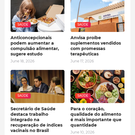
SAÚDE
SAÚDE
Anticoncepcionais
Anvisa proíbe
podem aumentar a
suplementos vendidos
compulsão alimentar,
com promessas
sugere estudo
terapêuticas
June 18, 2026
June 17, 2026
SAÚDE
SAÚDE
Secretário de Saúde
Para o coração,
destaca trabalho
qualidade do alimento
integrado na
é mais importante que
recuperação de índices
quantidade
vacinais no Brasil
June 10, 2026