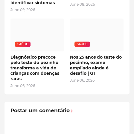
identificar sintomas
June 08, 2026
June 09, 2026
SAÚDE
SAÚDE
Diagnóstico precoce
Nos 25 anos do teste do
pelo teste do pezinho
pezinho, exame
transforma a vida de
ampliado ainda é
crianças com doenças
desafio | G1
raras
June 06, 2026
June 06, 2026
Postar um comentário