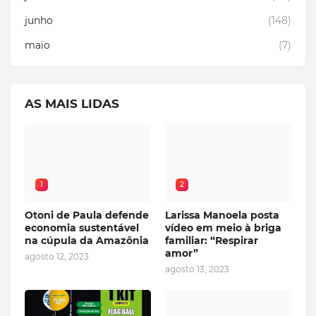
junho
(148)
maio
(7)
AS MAIS LIDAS
1
2
Otoni de Paula defende
Larissa Manoela posta
economia sustentável
vídeo em meio à briga
na cúpula da Amazônia
familiar: “Respirar
amor”
agosto 12, 2023
agosto 13, 2023