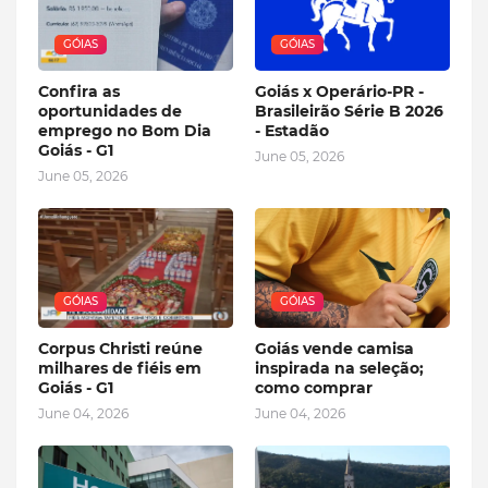
GÓIAS
GÓIAS
Confira as
Goiás x Operário-PR -
oportunidades de
Brasileirão Série B 2026
emprego no Bom Dia
- Estadão
Goiás - G1
June 05, 2026
June 05, 2026
GÓIAS
GÓIAS
Corpus Christi reúne
Goiás vende camisa
milhares de fiéis em
inspirada na seleção;
Goiás - G1
como comprar
June 04, 2026
June 04, 2026