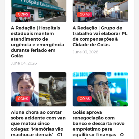
GÓIAS
GÓIAS
A Redação | Hospitais
A Redação | Grupo de
estaduais mantêm
trabalho vai elaborar PL
atendimento de
de compensações à
urgência e emergência
Cidade de Goiás
durante feriado em
June 03, 2026
Goiás
June 04, 2026
GÓIAS
GÓIAS
Aluna chora ao contar
Goiás aprova
sobre acidente com van
renegociação com
que matou cinco
banco e descarta novo
colegas: 'Memórias vão
empréstimo para
machucar demais' - G1
equilibrar finanças - O