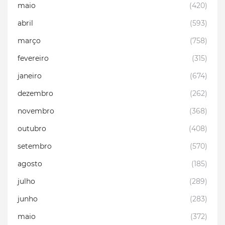
maio
(420)
abril
(593)
março
(758)
fevereiro
(315)
janeiro
(674)
dezembro
(262)
novembro
(368)
outubro
(408)
setembro
(570)
agosto
(185)
julho
(289)
junho
(283)
maio
(372)