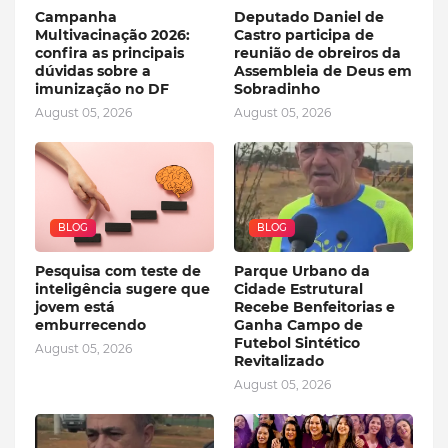
Campanha
Deputado Daniel de
Multivacinação 2026:
Castro participa de
confira as principais
reunião de obreiros da
dúvidas sobre a
Assembleia de Deus em
imunização no DF
Sobradinho
August 05, 2026
August 05, 2026
BLOG
BLOG
Pesquisa com teste de
Parque Urbano da
inteligência sugere que
Cidade Estrutural
jovem está
Recebe Benfeitorias e
emburrecendo
Ganha Campo de
Futebol Sintético
August 05, 2026
Revitalizado
August 05, 2026