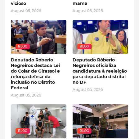
vicioso
mama
August 05, 2026
August 05, 2026
BLOG
BLOG
Deputado Róberio
Deputado Róberio
Negreiros destaca Lei
Negreiros oficializa
do Colar de Girassol e
candidatura à reeleição
reforça defesa da
para deputado distrital
inclusão no Distrito
no DF
Federal
August 05, 2026
August 05, 2026
BLOG
BLOG