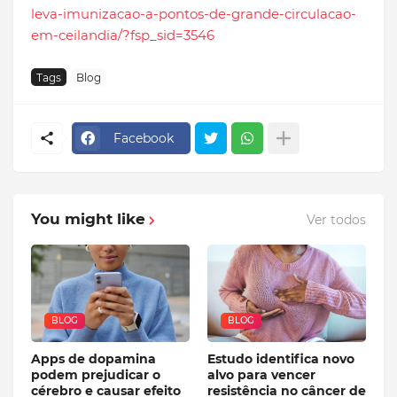
leva-imunizacao-a-pontos-de-grande-circulacao-
em-ceilandia/?fsp_sid=3546
Tags
Blog
Facebook
You might like
Ver todos
BLOG
BLOG
Apps de dopamina
Estudo identifica novo
podem prejudicar o
alvo para vencer
cérebro e causar efeito
resistência no câncer de