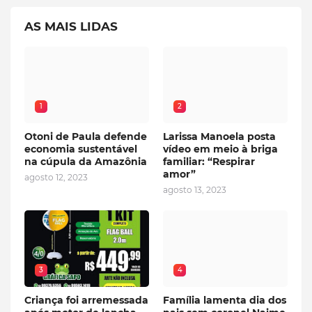
AS MAIS LIDAS
1
2
Otoni de Paula defende
Larissa Manoela posta
economia sustentável
vídeo em meio à briga
na cúpula da Amazônia
familiar: “Respirar
amor”
agosto 12, 2023
agosto 13, 2023
3
4
Criança foi arremessada
Família lamenta dia dos