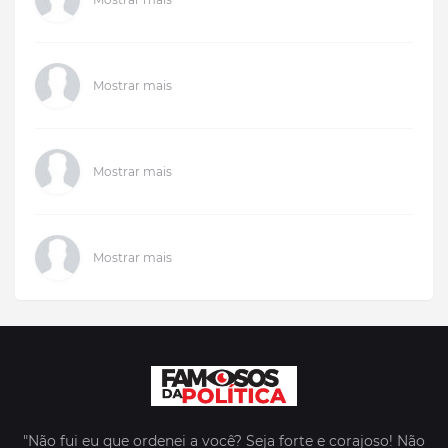
Mostrar mais
Mostrar mais
Mostrar mais
"Não fui eu que ordenei a você? Seja forte e corajoso! Não