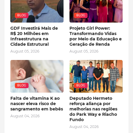
BLOG
BLOG
GDF Investirá Mais de
Projeto Girl Power:
R$ 20 Milhões em
Transformando Vidas
Infraestrutura na
por Meio da Educação e
Cidade Estrutural
Geração de Renda
August 05, 2026
August 05, 2026
BLOG
BLOG
Falta de vitamina K ao
Deputado Hermeto
nascer eleva risco de
reforça aliança por
sangramento em bebês
melhorias nas regiões
do Park Way e Riacho
August 04, 2026
Fundo
August 04, 2026