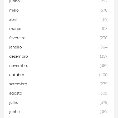
junho
(292)
maio
(578)
abril
(117)
março
(103)
fevereiro
(236)
janeiro
(364)
dezembro
(357)
novembro
(382)
outubro
(400)
setembro
(279)
agosto
(309)
julho
(379)
junho
(367)