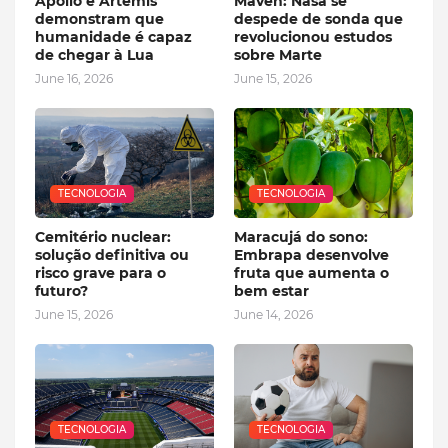
Apollo e Artemis
Maven: Nasa se
demonstram que
despede de sonda que
humanidade é capaz
revolucionou estudos
de chegar à Lua
sobre Marte
June 16, 2026
June 15, 2026
TECNOLOGIA
TECNOLOGIA
Cemitério nuclear:
Maracujá do sono:
solução definitiva ou
Embrapa desenvolve
risco grave para o
fruta que aumenta o
futuro?
bem estar
June 15, 2026
June 14, 2026
TECNOLOGIA
TECNOLOGIA