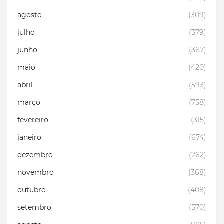
agosto
(309)
julho
(379)
junho
(367)
maio
(420)
abril
(593)
março
(758)
fevereiro
(315)
janeiro
(674)
dezembro
(262)
novembro
(368)
outubro
(408)
setembro
(570)