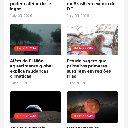
podem afetar rios e
do Brasil em evento do
lagos
DF
July 05, 2026
July 05, 2026
TECNOLOGIA
TECNOLOGIA
Além do El Niño,
Estudo sugere que
aquecimento global
primeiros primatas
explica mudanças
surgiram em regiões
climáticas
frias
June 21, 2026
June 20, 2026
TECNOLOGIA
TECNOLOGIA