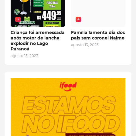
3
4
Criança foi arremessada
Família lamenta dia dos
após motor de lancha
pais sem coronel Naime
explodir no Lago
agosto 13, 2023
Paranoá
agosto 15, 2023