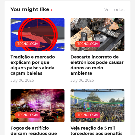
You might like
Ver todos
TECNOLOGIA
TECNOLOGIA
Tradição e mercado
Descarte incorreto de
explicam por que
eletrônicos pode causar
alguns países ainda
danos ao meio
caçam baleias
ambiente
July 06, 2026
July 06, 2026
TECNOLOGIA
TECNOLOGIA
Fogos de artifício
Veja reação de 5 mil
deixam resíduos que
torcedores aos pênaltis