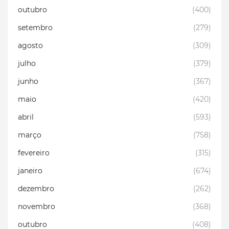
outubro
(400)
setembro
(279)
agosto
(309)
julho
(379)
junho
(367)
maio
(420)
abril
(593)
março
(758)
fevereiro
(315)
janeiro
(674)
dezembro
(262)
novembro
(368)
outubro
(408)