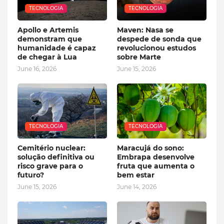
TECNOLOGIA
TECNOLOGIA
Apollo e Artemis
Maven: Nasa se
demonstram que
despede de sonda que
humanidade é capaz
revolucionou estudos
de chegar à Lua
sobre Marte
June 16, 2026
June 15, 2026
TECNOLOGIA
TECNOLOGIA
Cemitério nuclear:
Maracujá do sono:
solução definitiva ou
Embrapa desenvolve
risco grave para o
fruta que aumenta o
futuro?
bem estar
June 15, 2026
June 14, 2026