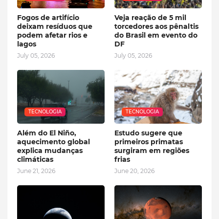
Fogos de artifício
Veja reação de 5 mil
deixam resíduos que
torcedores aos pênaltis
podem afetar rios e
do Brasil em evento do
lagos
DF
July 05, 2026
July 05, 2026
TECNOLOGIA
TECNOLOGIA
Além do El Niño,
Estudo sugere que
aquecimento global
primeiros primatas
explica mudanças
surgiram em regiões
climáticas
frias
June 21, 2026
June 20, 2026