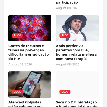
participação
August 08, 2026
BLOG
BLOG
Cortes de recursos e
Após perder 20
falhas na prevenção
parentes com ELA,
dificultam erradicação
homem relata melhora
do HIV
com nova terapia
August 08, 2026
August 08, 2026
BLOG
BLOG
Atenção! Golpistas
Seca no DF: hidratação
estão cobrando por
é fundamental durante