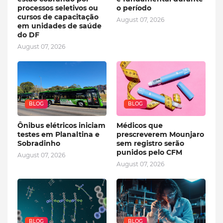
processos seletivos ou
o período
cursos de capacitação
August 07, 2026
em unidades de saúde
do DF
August 07, 2026
BLOG
BLOG
Ônibus elétricos iniciam
Médicos que
testes em Planaltina e
prescreverem Mounjaro
Sobradinho
sem registro serão
punidos pelo CFM
August 07, 2026
August 07, 2026
BLOG
BLOG