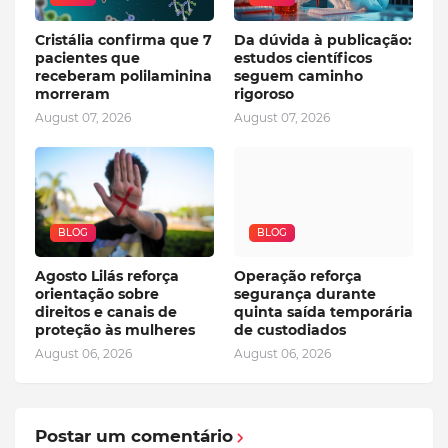
Cristália confirma que 7
Da dúvida à publicação:
pacientes que
estudos científicos
receberam polilaminina
seguem caminho
morreram
rigoroso
August 07, 2026
August 07, 2026
BLOG
BLOG
Agosto Lilás reforça
Operação reforça
orientação sobre
segurança durante
direitos e canais de
quinta saída temporária
proteção às mulheres
de custodiados
August 06, 2026
August 06, 2026
Postar um comentário