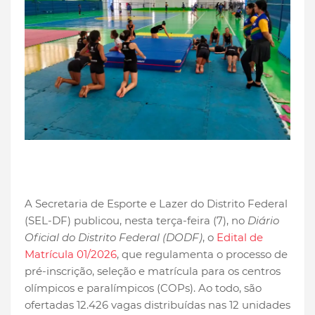
A Secretaria de Esporte e Lazer do Distrito Federal
(SEL-DF) publicou, nesta terça-feira (7), no
Diário
Oficial do Distrito Federal (DODF)
, o
Edital de
Matrícula 01/2026
, que regulamenta o processo de
pré-inscrição, seleção e matrícula para os centros
olímpicos e paralímpicos (COPs). Ao todo, são
ofertadas 12.426 vagas distribuídas nas 12 unidades