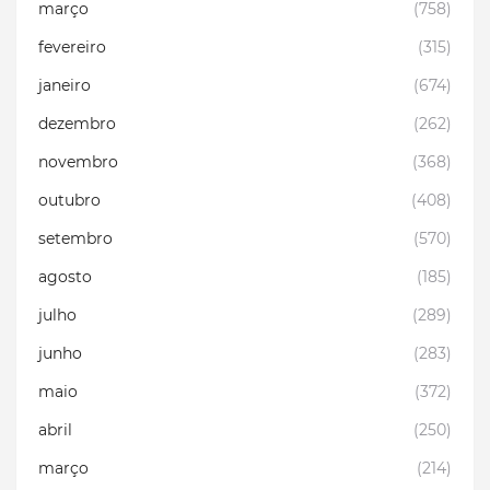
março
(758)
fevereiro
(315)
janeiro
(674)
dezembro
(262)
novembro
(368)
outubro
(408)
setembro
(570)
agosto
(185)
julho
(289)
junho
(283)
maio
(372)
abril
(250)
março
(214)