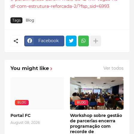
df-com-estrutura-reforcada-2/?fsp_sid=6993
Tags
Blog
Facebook
You might like
Ver todos
BLOG
BLOG
Portal FC
Workshop sobre gestão
de parcerias encerra
August 08, 2026
programação com
recorde de