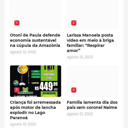
1
2
Otoni de Paula defende
Larissa Manoela posta
economia sustentável
vídeo em meio à briga
na cúpula da Amazônia
familiar: “Respirar
amor”
agosto 12, 2023
agosto 13, 2023
3
4
Criança foi arremessada
Família lamenta dia dos
após motor de lancha
pais sem coronel Naime
explodir no Lago
agosto 13, 2023
Paranoá
agosto 15, 2023