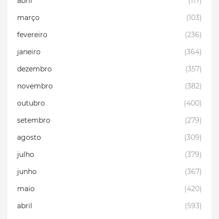
abril
(117)
março
(103)
fevereiro
(236)
janeiro
(364)
dezembro
(357)
novembro
(382)
outubro
(400)
setembro
(279)
agosto
(309)
julho
(379)
junho
(367)
maio
(420)
abril
(593)