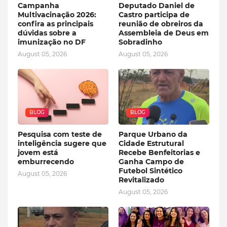
Campanha
Deputado Daniel de
Multivacinação 2026:
Castro participa de
confira as principais
reunião de obreiros da
dúvidas sobre a
Assembleia de Deus em
imunização no DF
Sobradinho
August 05, 2026
August 05, 2026
BLOG
BLOG
Pesquisa com teste de
Parque Urbano da
inteligência sugere que
Cidade Estrutural
jovem está
Recebe Benfeitorias e
emburrecendo
Ganha Campo de
Futebol Sintético
August 05, 2026
Revitalizado
August 05, 2026