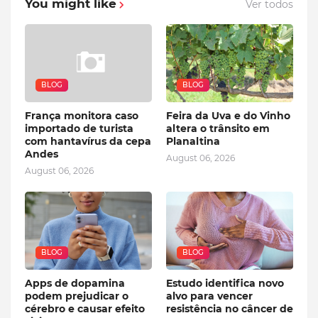
You might like
Ver todos
BLOG
BLOG
França monitora caso
Feira da Uva e do Vinho
importado de turista
altera o trânsito em
com hantavírus da cepa
Planaltina
Andes
August 06, 2026
August 06, 2026
BLOG
BLOG
Apps de dopamina
Estudo identifica novo
podem prejudicar o
alvo para vencer
cérebro e causar efeito
resistência no câncer de