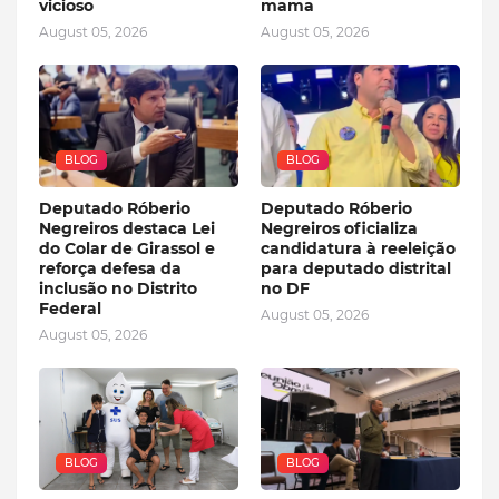
vicioso
mama
August 05, 2026
August 05, 2026
BLOG
BLOG
Deputado Róberio
Deputado Róberio
Negreiros destaca Lei
Negreiros oficializa
do Colar de Girassol e
candidatura à reeleição
reforça defesa da
para deputado distrital
inclusão no Distrito
no DF
Federal
August 05, 2026
August 05, 2026
BLOG
BLOG