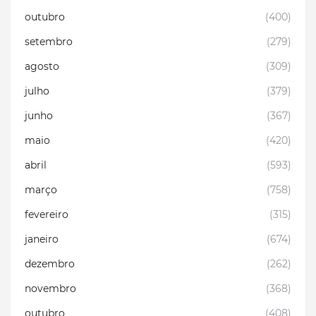
outubro
(400)
setembro
(279)
agosto
(309)
julho
(379)
junho
(367)
maio
(420)
abril
(593)
março
(758)
fevereiro
(315)
janeiro
(674)
dezembro
(262)
novembro
(368)
outubro
(408)