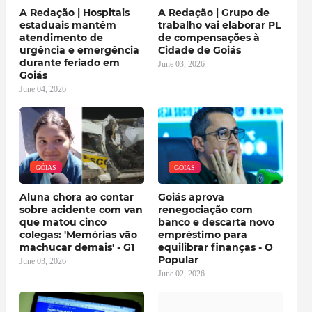
A Redação | Hospitais
A Redação | Grupo de
estaduais mantêm
trabalho vai elaborar PL
atendimento de
de compensações à
urgência e emergência
Cidade de Goiás
durante feriado em
June 03, 2026
Goiás
June 04, 2026
GÓIAS
GÓIAS
Aluna chora ao contar
Goiás aprova
sobre acidente com van
renegociação com
que matou cinco
banco e descarta novo
colegas: 'Memórias vão
empréstimo para
machucar demais' - G1
equilibrar finanças - O
Popular
June 03, 2026
June 02, 2026