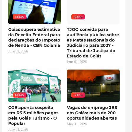
GÓIAS
GÓIAS
Goiás supera estimativa
TJGO convida para
da Receita Federal para
audiência pública sobre
declarações do Imposto
as Metas Nacionais do
de Renda - CBN Goiânia
Judiciário para 2027 -
Tribunal de Justiça do
June 02, 2026
Estado de Goiás
June 01, 2026
GÓIAS
GÓIAS
CGE aponta suspeita
Vagas de emprego JBS
em R$ 5 milhões pagos
em Goiás: mais de 200
pela Goiás Turismo - O
oportunidades abertas
Popular
May 31, 2026
June 01, 2026