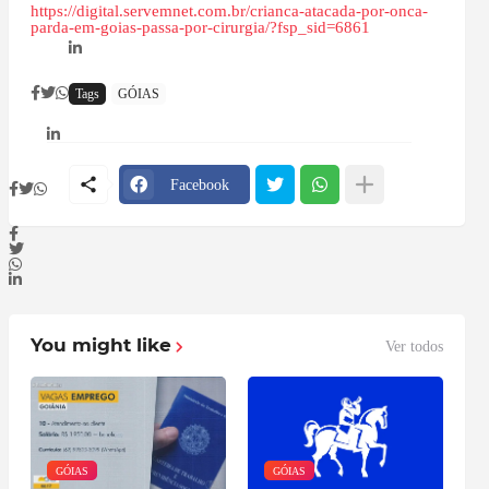
https://digital.servemnet.com.br/crianca-atacada-por-onca-
parda-em-goias-passa-por-cirurgia/?fsp_sid=6861
Tags
GÓIAS
Facebook
You might like
Ver todos
GÓIAS
GÓIAS