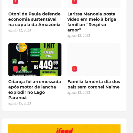
1
2
Otoni de Paula defende
Larissa Manoela posta
economia sustentável
vídeo em meio à briga
na cúpula da Amazônia
familiar: “Respirar
amor”
agosto 12, 2023
agosto 13, 2023
3
4
Criança foi arremessada
Família lamenta dia dos
após motor de lancha
pais sem coronel Naime
explodir no Lago
agosto 13, 2023
Paranoá
agosto 15, 2023