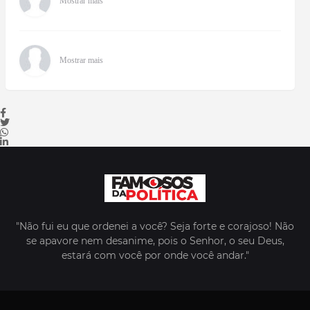
Mostrar mais
Mostrar mais
"Não fui eu que ordenei a você? Seja forte e corajoso! Não
se apavore nem desanime, pois o Senhor, o seu Deus,
estará com você por onde você andar."