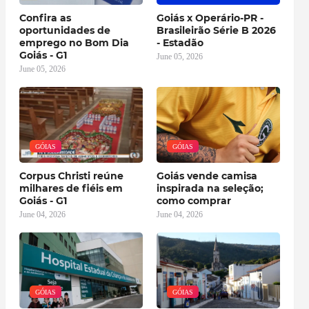
Confira as
Goiás x Operário-PR -
oportunidades de
Brasileirão Série B 2026
emprego no Bom Dia
- Estadão
Goiás - G1
June 05, 2026
June 05, 2026
GÓIAS
GÓIAS
Corpus Christi reúne
Goiás vende camisa
milhares de fiéis em
inspirada na seleção;
Goiás - G1
como comprar
June 04, 2026
June 04, 2026
GÓIAS
GÓIAS