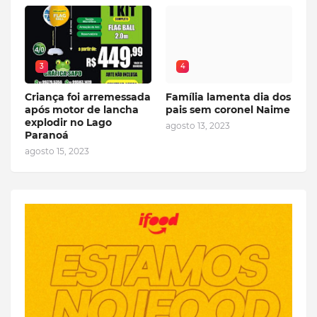
3
4
Criança foi arremessada
Família lamenta dia dos
após motor de lancha
pais sem coronel Naime
explodir no Lago
agosto 13, 2023
Paranoá
agosto 15, 2023