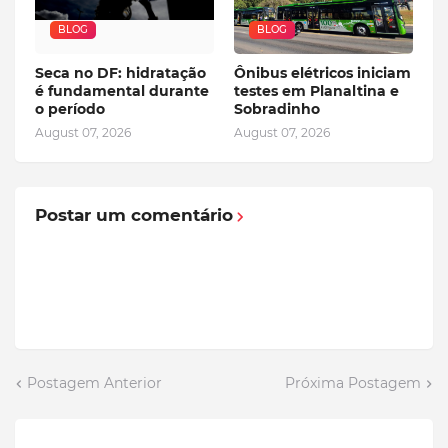
BLOG
BLOG
Seca no DF: hidratação
Ônibus elétricos iniciam
é fundamental durante
testes em Planaltina e
o período
Sobradinho
August 07, 2026
August 07, 2026
Postar um comentário
Postagem Anterior
Próxima Postagem