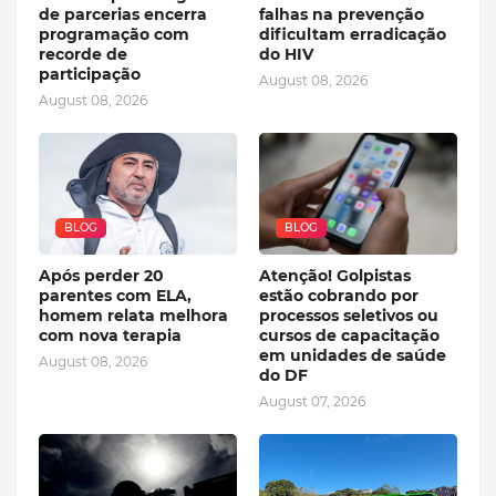
de parcerias encerra
falhas na prevenção
programação com
dificultam erradicação
recorde de
do HIV
participação
August 08, 2026
August 08, 2026
BLOG
BLOG
Após perder 20
Atenção! Golpistas
parentes com ELA,
estão cobrando por
homem relata melhora
processos seletivos ou
com nova terapia
cursos de capacitação
em unidades de saúde
August 08, 2026
do DF
August 07, 2026