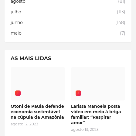
agosto
(81)
julho
(113)
junho
(148)
maio
(7)
AS MAIS LIDAS
1
2
Otoni de Paula defende
Larissa Manoela posta
economia sustentável
vídeo em meio à briga
na cúpula da Amazônia
familiar: “Respirar
amor”
agosto 12, 2023
agosto 13, 2023