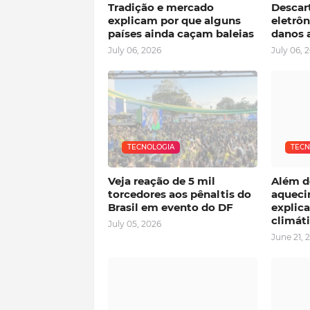
Tradição e mercado
Descart
explicam por que alguns
eletrô
países ainda caçam baleias
danos 
July 06, 2026
July 06, 
TECNOLOGIA
TECN
Veja reação de 5 mil
Além do
torcedores aos pênaltis do
aqueci
Brasil em evento do DF
explic
climát
July 05, 2026
June 21, 