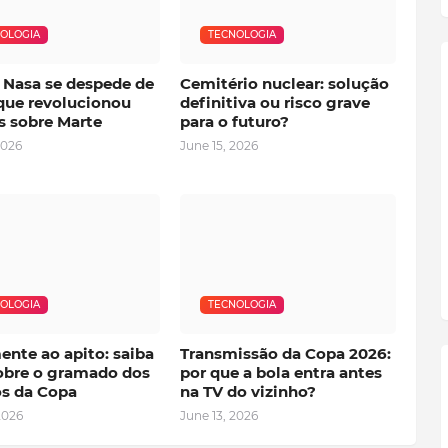
OLOGIA
TECNOLOGIA
 Nasa se despede de
Cemitério nuclear: solução
que revolucionou
definitiva ou risco grave
s sobre Marte
para o futuro?
2026
June 15, 2026
OLOGIA
TECNOLOGIA
ente ao apito: saiba
Transmissão da Copa 2026:
obre o gramado dos
por que a bola entra antes
os da Copa
na TV do vizinho?
2026
June 13, 2026