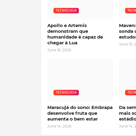
TECNOLOGIA
TECN
Apollo e Artemis
Maven:
demonstram que
sonda 
humanidade é capaz de
estudo
chegar à Lua
June 15, 
June 16, 2026
TECNOLOGIA
TECN
Maracujá do sono: Embrapa
Da sem
desenvolve fruta que
mais s
aumenta o bem estar
estádi
June 14, 2026
June 14, 