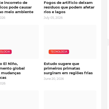
e incorreto de
Fogos de artifício deixam
nicos pode causar
resíduos que podem afetar
ao meio ambiente
rios e lagos
2026
July 05, 2026
OLOGIA
TECNOLOGIA
 El Niño,
Estudo sugere que
mento global
primeiros primatas
a mudanças
surgiram em regiões frias
icas
June 20, 2026
2026