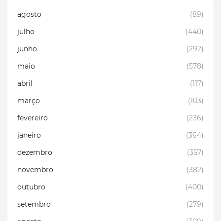
agosto
(89)
julho
(440)
junho
(292)
maio
(578)
abril
(117)
março
(103)
fevereiro
(236)
janeiro
(364)
dezembro
(357)
novembro
(382)
outubro
(400)
setembro
(279)