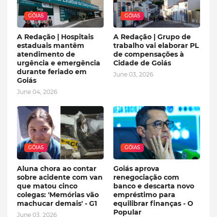
GÓIAS
GÓIAS
A Redação | Hospitais
A Redação | Grupo de
estaduais mantêm
trabalho vai elaborar PL
atendimento de
de compensações à
urgência e emergência
Cidade de Goiás
durante feriado em
June 03, 2026
Goiás
June 04, 2026
GÓIAS
GÓIAS
Aluna chora ao contar
Goiás aprova
sobre acidente com van
renegociação com
que matou cinco
banco e descarta novo
colegas: 'Memórias vão
empréstimo para
machucar demais' - G1
equilibrar finanças - O
Popular
June 03, 2026