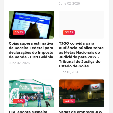
June 02, 2026
GÓIAS
GÓIAS
Goiás supera estimativa
TJGO convida para
da Receita Federal para
audiência pública sobre
declarações do Imposto
as Metas Nacionais do
de Renda - CBN Goiânia
Judiciário para 2027 -
Tribunal de Justiça do
June 02, 2026
Estado de Goiás
June 01, 2026
GÓIAS
GÓIAS
CGE aponta suspeita
Vagas de emprego JBS