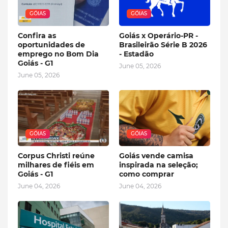
GÓIAS
GÓIAS
Confira as
Goiás x Operário-PR -
oportunidades de
Brasileirão Série B 2026
emprego no Bom Dia
- Estadão
Goiás - G1
June 05, 2026
June 05, 2026
GÓIAS
GÓIAS
Corpus Christi reúne
Goiás vende camisa
milhares de fiéis em
inspirada na seleção;
Goiás - G1
como comprar
June 04, 2026
June 04, 2026