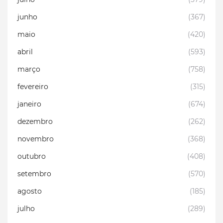
junho
(367)
maio
(420)
abril
(593)
março
(758)
fevereiro
(315)
janeiro
(674)
dezembro
(262)
novembro
(368)
outubro
(408)
setembro
(570)
agosto
(185)
julho
(289)