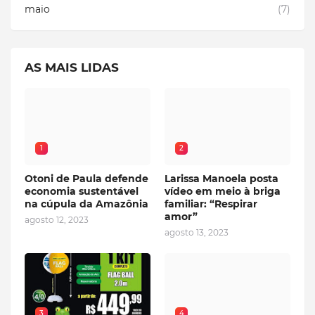
maio
(7)
AS MAIS LIDAS
1
2
Otoni de Paula defende
Larissa Manoela posta
economia sustentável
vídeo em meio à briga
na cúpula da Amazônia
familiar: “Respirar
amor”
agosto 12, 2023
agosto 13, 2023
3
4