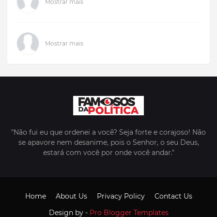
Mostrar mais
Mostrar mais
"Não fui eu que ordenei a você? Seja forte e corajoso! Não
se apavore nem desanime, pois o Senhor, o seu Deus,
estará com você por onde você andar."
Home
About Us
Privacy Policy
Contact Us
Design by -
Pro Blogger Templates