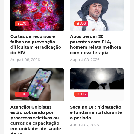
BLOG
BLOG
Cortes de recursos e
Após perder 20
falhas na prevenção
parentes com ELA,
dificultam erradicação
homem relata melhora
do HIV
com nova terapia
August 08, 2026
August 08, 2026
BLOG
BLOG
Atenção! Golpistas
Seca no DF: hidratação
estão cobrando por
é fundamental durante
processos seletivos ou
o período
cursos de capacitação
August 07, 2026
em unidades de saúde
do DF