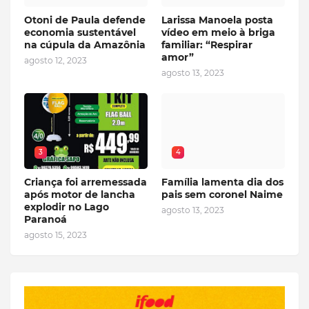
Otoni de Paula defende
Larissa Manoela posta
economia sustentável
vídeo em meio à briga
na cúpula da Amazônia
familiar: “Respirar
amor”
agosto 12, 2023
agosto 13, 2023
3
4
Criança foi arremessada
Família lamenta dia dos
após motor de lancha
pais sem coronel Naime
explodir no Lago
agosto 13, 2023
Paranoá
agosto 15, 2023