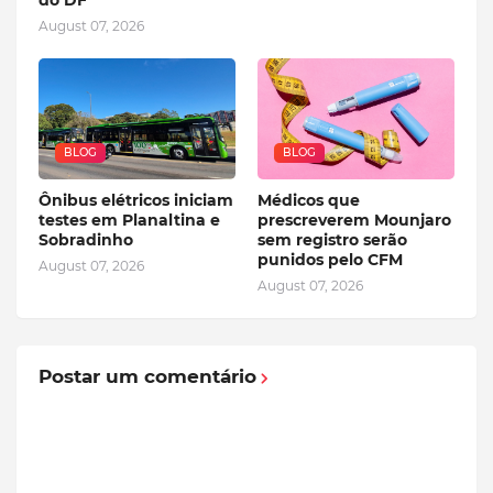
August 07, 2026
BLOG
BLOG
Ônibus elétricos iniciam
Médicos que
testes em Planaltina e
prescreverem Mounjaro
Sobradinho
sem registro serão
punidos pelo CFM
August 07, 2026
August 07, 2026
Postar um comentário