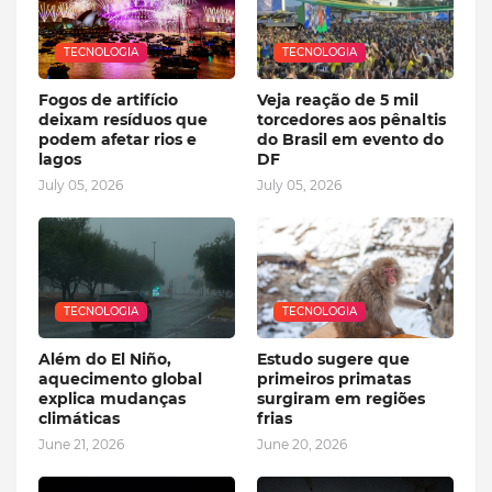
TECNOLOGIA
TECNOLOGIA
Fogos de artifício
Veja reação de 5 mil
deixam resíduos que
torcedores aos pênaltis
podem afetar rios e
do Brasil em evento do
lagos
DF
July 05, 2026
July 05, 2026
TECNOLOGIA
TECNOLOGIA
Além do El Niño,
Estudo sugere que
aquecimento global
primeiros primatas
explica mudanças
surgiram em regiões
climáticas
frias
June 21, 2026
June 20, 2026