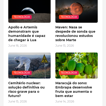
TECNOLOGIA
TECNOLOGIA
Apollo e Artemis
Maven: Nasa se
demonstram que
despede de sonda que
humanidade é capaz
revolucionou estudos
de chegar à Lua
sobre Marte
June 16, 2026
June 15, 2026
TECNOLOGIA
TECNOLOGIA
Cemitério nuclear:
Maracujá do sono:
solução definitiva ou
Embrapa desenvolve
risco grave para o
fruta que aumenta o
futuro?
bem estar
June 15, 2026
June 14, 2026