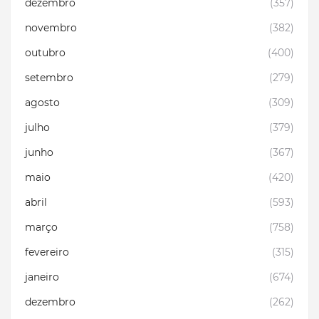
dezembro
(357)
novembro
(382)
outubro
(400)
setembro
(279)
agosto
(309)
julho
(379)
junho
(367)
maio
(420)
abril
(593)
março
(758)
fevereiro
(315)
janeiro
(674)
dezembro
(262)