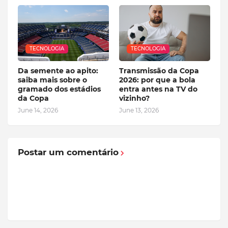
TECNOLOGIA
TECNOLOGIA
Da semente ao apito:
Transmissão da Copa
saiba mais sobre o
2026: por que a bola
gramado dos estádios
entra antes na TV do
da Copa
vizinho?
June 14, 2026
June 13, 2026
Postar um comentário