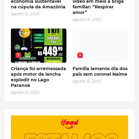
economia sustentável
vídeo em meio à briga
na cúpula da Amazônia
familiar: “Respirar
amor”
agosto 12, 2023
agosto 13, 2023
3
4
Criança foi arremessada
Família lamenta dia dos
após motor de lancha
pais sem coronel Naime
explodir no Lago
agosto 13, 2023
Paranoá
agosto 15, 2023