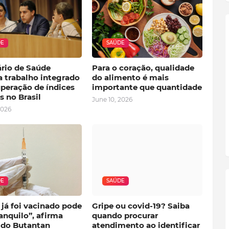
DE
SAÚDE
ário de Saúde
Para o coração, qualidade
a trabalho integrado
do alimento é mais
uperação de índices
importante que quantidade
s no Brasil
June 10, 2026
2026
DE
SAÚDE
já foi vacinado pode
Gripe ou covid-19? Saiba
ranquilo”, afirma
quando procurar
r do Butantan
atendimento ao identificar