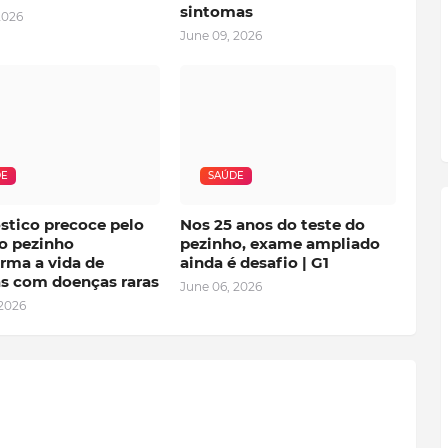
sintomas
2026
June 09, 2026
DE
SAÚDE
stico precoce pelo
Nos 25 anos do teste do
do pezinho
pezinho, exame ampliado
rma a vida de
ainda é desafio | G1
as com doenças raras
June 06, 2026
 2026