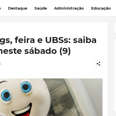
e
Destaque
Saúde
Administração
Educação
s, feira e UBSs: saiba
neste sábado (9)
6