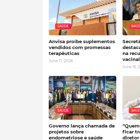
SAÚDE
SAÚ
Anvisa proíbe suplementos
Secret
vendidos com promessas
destac
terapêuticas
na rec
vacinai
June 17, 2026
June 16, 
SAÚDE
SAÚ
Governo lança chamada de
“Quem 
projetos sobre
ficar t
endometriose e saúde
direto