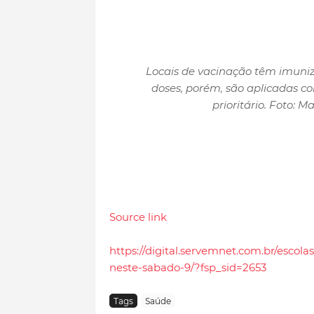
Locais de vacinação têm imuniza
doses, porém, são aplicadas c
prioritário. Foto: 
Source link
https://digital.servemnet.com.br/escol
neste-sabado-9/?fsp_sid=2653
Tags
Saúde