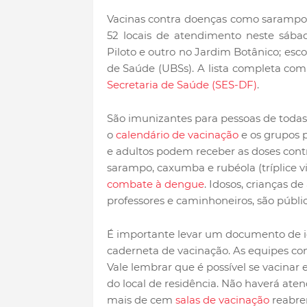
Vacinas contra doenças como sarampo,
52 locais de atendimento neste sába
Piloto e outro no Jardim Botânico; esco
de Saúde (UBSs). A lista completa com 
Secretaria de Saúde (SES-DF)
.
São imunizantes para pessoas de todas 
o
calendário de vacinação
e os grupos p
e adultos podem receber as doses contra
sarampo, caxumba e rubéola (tríplice v
combate à dengue
. Idosos, crianças de
professores e caminhoneiros, são públi
É importante levar um documento de ide
caderneta de vacinação. As equipes con
Vale lembrar que é possível se vacina
do local de residência. Não haverá aten
mais de cem
salas de vacinação
reabre