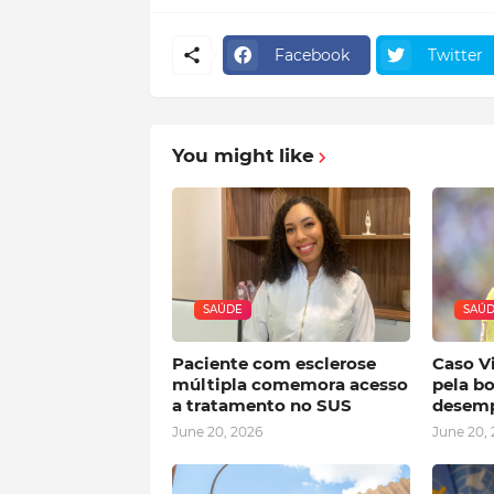
Facebook
Twitter
You might like
SAÚDE
SAÚ
Paciente com esclerose
Caso Vi
múltipla comemora acesso
pela bo
a tratamento no SUS
desemp
June 20, 2026
June 20,