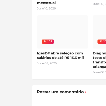
menstrual
June 10, 
June 10, 2026
SAÚDE
SAÚ
IgesDF abre seleção com
Diagnó
salários de até R$ 13,3 mil
teste 
transfo
June 08, 2026
crianç
June 06,
Postar um comentário