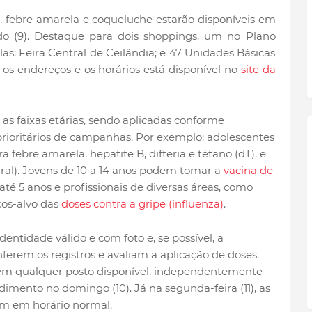
 febre amarela e coqueluche estarão disponíveis em
do (9). Destaque para dois shoppings, um no Plano
las; Feira Central de Ceilândia; e 47 Unidades Básicas
os endereços e os horários está disponível no
site da
as faixas etárias, sendo aplicadas conforme
rioritários de campanhas. Por exemplo: adolescentes
 febre amarela, hepatite B, difteria e tétano (dT), e
iral). Jovens de 10 a 14 anos podem tomar a
vacina de
 até 5 anos e profissionais de diversas áreas, como
cos-alvo das
doses contra a gripe (influenza)
.
ntidade válido e com foto e, se possível, a
ferem os registros e avaliam a aplicação de doses.
r em qualquer posto disponível, independentemente
dimento no domingo (10). Já na segunda-feira (11), as
m em horário normal.