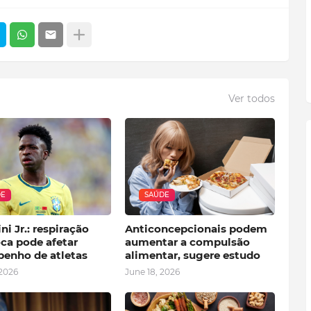
Ver todos
DE
SAÚDE
ni Jr.: respiração
Anticoncepcionais podem
ca pode afetar
aumentar a compulsão
enho de atletas
alimentar, sugere estudo
 2026
June 18, 2026