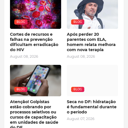
BLOG
BLOG
Cortes de recursos e
Após perder 20
falhas na prevenção
parentes com ELA,
dificultam erradicação
homem relata melhora
do HIV
com nova terapia
August 08, 2026
August 08, 2026
BLOG
BLOG
Atenção! Golpistas
Seca no DF: hidratação
estão cobrando por
é fundamental durante
processos seletivos ou
o período
cursos de capacitação
August 07, 2026
em unidades de saúde
do DF