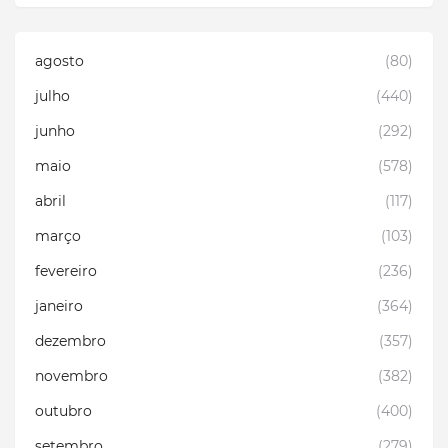
agosto
(80)
julho
(440)
junho
(292)
maio
(578)
abril
(117)
março
(103)
fevereiro
(236)
janeiro
(364)
dezembro
(357)
novembro
(382)
outubro
(400)
setembro
(279)