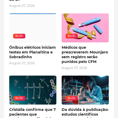
August 07, 2026
BLOG
BLOG
Ônibus elétricos iniciam
Médicos que
testes em Planaltina e
prescreverem Mounjaro
Sobradinho
sem registro serão
punidos pelo CFM
August 07, 2026
August 07, 2026
BLOG
BLOG
Cristália confirma que 7
Da dúvida à publicação:
pacientes que
estudos científicos