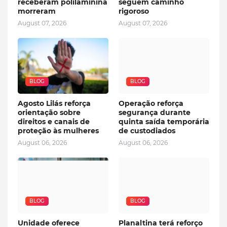
receberam polilaminina
seguem caminho
morreram
rigoroso
August 07, 2026
August 07, 2026
BLOG
BLOG
Agosto Lilás reforça
Operação reforça
orientação sobre
segurança durante
direitos e canais de
quinta saída temporária
proteção às mulheres
de custodiados
August 06, 2026
August 06, 2026
BLOG
BLOG
Unidade oferece
Planaltina terá reforço