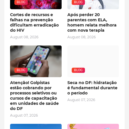
BLOG
BLOG
Cortes de recursos e
Após perder 20
falhas na prevenção
parentes com ELA,
dificultam erradicação
homem relata melhora
do HIV
com nova terapia
August 08, 2026
August 08, 2026
BLOG
BLOG
Atenção! Golpistas
Seca no DF: hidratação
estão cobrando por
é fundamental durante
processos seletivos ou
o período
cursos de capacitação
August 07, 2026
em unidades de saúde
do DF
August 07, 2026