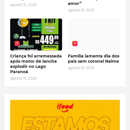
amor”
agosto 12, 2023
agosto 13, 2023
3
4
Criança foi arremessada
Família lamenta dia dos
após motor de lancha
pais sem coronel Naime
explodir no Lago
agosto 13, 2023
Paranoá
agosto 15, 2023