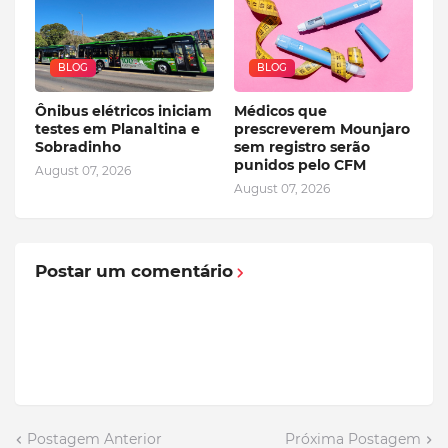
BLOG
BLOG
Ônibus elétricos iniciam
Médicos que
testes em Planaltina e
prescreverem Mounjaro
Sobradinho
sem registro serão
punidos pelo CFM
August 07, 2026
August 07, 2026
Postar um comentário
Postagem Anterior
Próxima Postagem