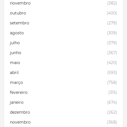
novembro
(382)
outubro
(400)
setembro
(279)
agosto
(309)
julho
(379)
junho
(367)
maio
(420)
abril
(593)
março
(758)
fevereiro
(315)
janeiro
(674)
dezembro
(262)
novembro
(368)