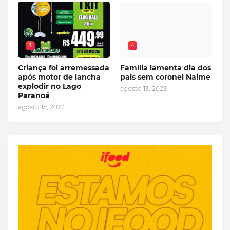
3
4
Criança foi arremessada
Família lamenta dia dos
após motor de lancha
pais sem coronel Naime
explodir no Lago
agosto 13, 2023
Paranoá
agosto 15, 2023