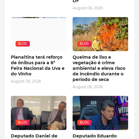
DF
August 06, 2026
BLOG
BLOG
Planaltina terá reforço
Queima de lixo e
de ônibus para a 6ª
vegetação é crime
Feira Nacional da Uva e
ambiental e eleva risco
do Vinho
de incêndio durante o
período de seca
August 06, 2026
August 06, 2026
BLOG
BLOG
Deputado Daniel de
Deputado Eduardo