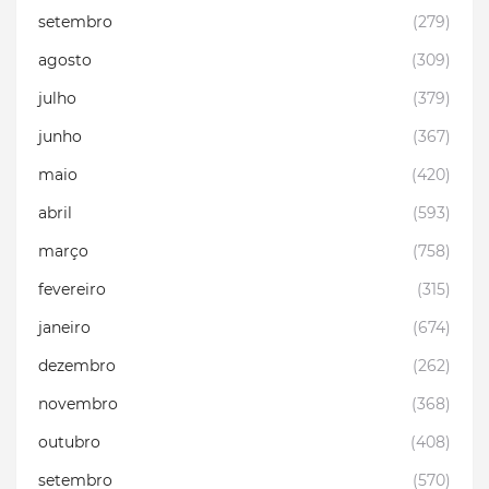
setembro
(279)
agosto
(309)
julho
(379)
junho
(367)
maio
(420)
abril
(593)
março
(758)
fevereiro
(315)
janeiro
(674)
dezembro
(262)
novembro
(368)
outubro
(408)
setembro
(570)