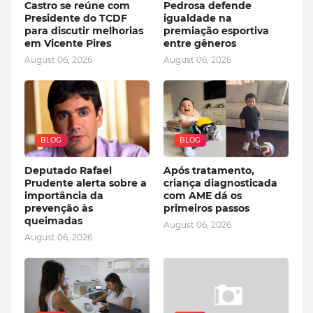
Castro se reúne com
Pedrosa defende
Presidente do TCDF
igualdade na
para discutir melhorias
premiação esportiva
em Vicente Pires
entre gêneros
August 06, 2026
August 06, 2026
BLOG
BLOG
Deputado Rafael
Após tratamento,
Prudente alerta sobre a
criança diagnosticada
importância da
com AME dá os
prevenção às
primeiros passos
queimadas
August 06, 2026
August 06, 2026