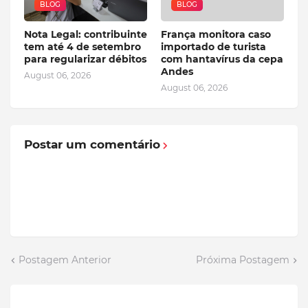
BLOG
BLOG
Nota Legal: contribuinte
França monitora caso
tem até 4 de setembro
importado de turista
para regularizar débitos
com hantavírus da cepa
Andes
August 06, 2026
August 06, 2026
Postar um comentário
Postagem Anterior
Próxima Postagem