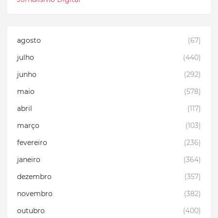
agosto
(67)
julho
(440)
junho
(292)
maio
(578)
abril
(117)
março
(103)
fevereiro
(236)
janeiro
(364)
dezembro
(357)
novembro
(382)
outubro
(400)