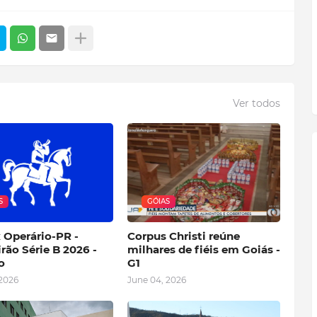
Ver todos
S
GÓIAS
 Operário-PR -
Corpus Christi reúne
irão Série B 2026 -
milhares de fiéis em Goiás -
o
G1
 2026
June 04, 2026