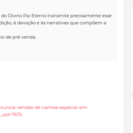
o Divino Pai Eterno transmite precisamente esse
ção, à devoção e às narrativas que compõem a
eio de pré-venda.
s-anuncia-vendas-de-camisa-especial-em-
_sid=7675