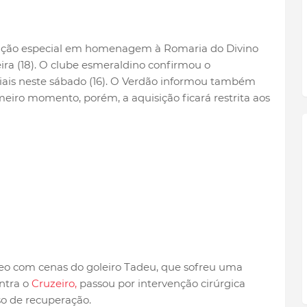
dição especial em homenagem à Romaria do Divino
ra (18). O clube esmeraldino confirmou o
iais neste sábado (16). O Verdão informou também
meiro momento, porém, a aquisição ficará restrita aos
eo com cenas do goleiro Tadeu, que sofreu uma
ontra o
Cruzeiro,
passou por intervenção cirúrgica
so de recuperação.