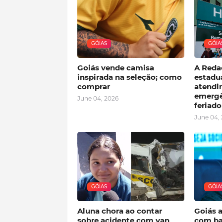
GÓIAS
GÓIA
Goiás vende camisa
A Redaç
inspirada na seleção; como
estadu
comprar
atendi
emergê
June 04, 2026
feriad
June 04,
GÓIAS
GÓIA
Aluna chora ao contar
Goiás 
sobre acidente com van
com ba