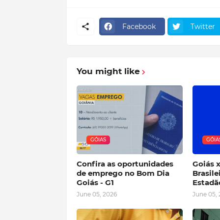
Facebook
Twitter
You might like
GÓIAS
GÓIA
Confira as oportunidades
Goiás x
de emprego no Bom Dia
Brasile
Goiás - G1
Estadã
June 05, 2026
June 05,