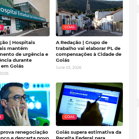
S
GÓIAS
ão | Hospitais
A Redação | Grupo de
ais mantêm
trabalho vai elaborar PL de
mento de urgência e
compensações à Cidade de
ncia durante
Goiás
o em Goiás
June 03, 2026
 2026
S
GÓIAS
aprova renegociação
Goiás supera estimativa da
nco e descarta novo
Receita Federal para