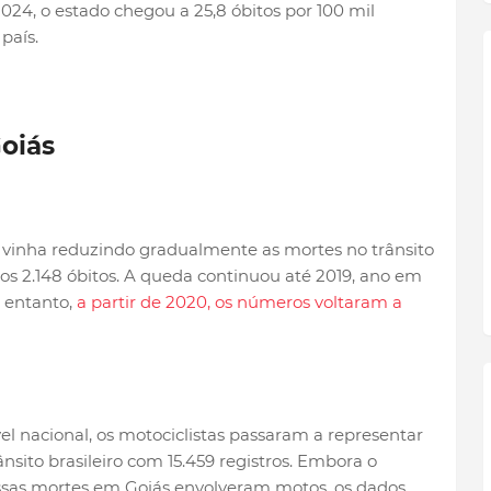
024, o estado chegou a 25,8 óbitos por 100 mil
país.
oiás
inha reduzindo gradualmente as mortes no trânsito
s 2.148 óbitos. A queda continuou até 2019, ano em
o entanto,
a partir de 2020, os números voltaram a
l nacional, os motociclistas passaram a representar
ânsito brasileiro com 15.459 registros. Embora o
sas mortes em Goiás envolveram motos, os dados