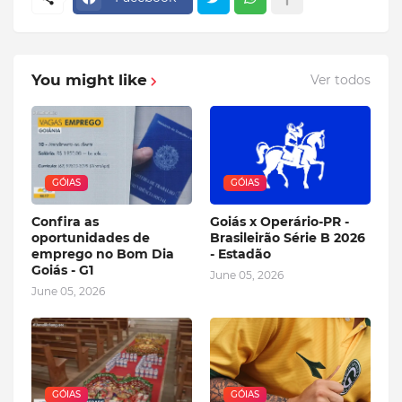
You might like
Ver todos
GÓIAS
GÓIAS
Confira as
Goiás x Operário-PR -
oportunidades de
Brasileirão Série B 2026
emprego no Bom Dia
- Estadão
Goiás - G1
June 05, 2026
June 05, 2026
GÓIAS
GÓIAS