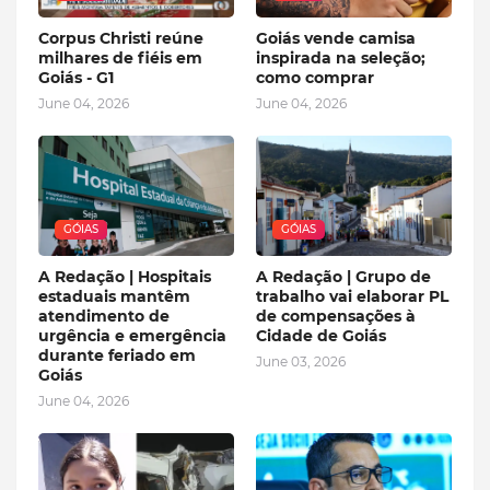
Corpus Christi reúne
Goiás vende camisa
milhares de fiéis em
inspirada na seleção;
Goiás - G1
como comprar
June 04, 2026
June 04, 2026
GÓIAS
GÓIAS
A Redação | Hospitais
A Redação | Grupo de
estaduais mantêm
trabalho vai elaborar PL
atendimento de
de compensações à
urgência e emergência
Cidade de Goiás
durante feriado em
June 03, 2026
Goiás
June 04, 2026