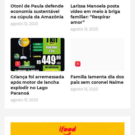
Otoni de Paula defende
Larissa Manoela posta
economia sustentável
vídeo em meio à briga
na cúpula da Amazônia
familiar: “Respirar
amor”
agosto 12, 2023
agosto 13, 2023
3
4
Criança foi arremessada
Família lamenta dia dos
após motor de lancha
pais sem coronel Naime
explodir no Lago
agosto 13, 2023
Paranoá
agosto 15, 2023