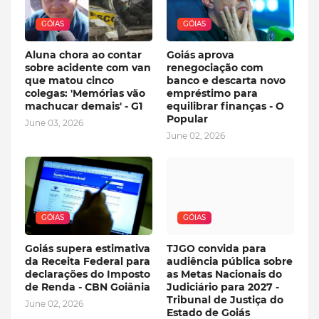
GÓIAS
GÓIAS
Aluna chora ao contar
Goiás aprova
sobre acidente com van
renegociação com
que matou cinco
banco e descarta novo
colegas: 'Memórias vão
empréstimo para
machucar demais' - G1
equilibrar finanças - O
Popular
June 03, 2026
June 02, 2026
GÓIAS
GÓIAS
Goiás supera estimativa
TJGO convida para
da Receita Federal para
audiência pública sobre
declarações do Imposto
as Metas Nacionais do
de Renda - CBN Goiânia
Judiciário para 2027 -
Tribunal de Justiça do
June 02, 2026
Estado de Goiás