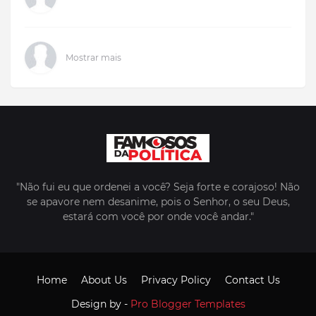
Mostrar mais
"Não fui eu que ordenei a você? Seja forte e corajoso! Não
se apavore nem desanime, pois o Senhor, o seu Deus,
estará com você por onde você andar."
Home
About Us
Privacy Policy
Contact Us
Design by -
Pro Blogger Templates