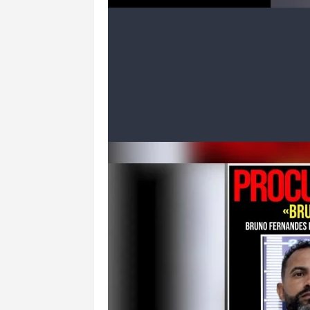
O Ministério Público do Rio de Janeir
atualizar o endereço por 3 anos; não re
proibidos, como um jogo do Flamengo, e
outras viagens sem autorização judicial