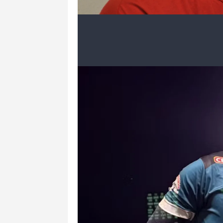
3 de 9
Goleiro Bruno
Renata Caldeira/TJMG