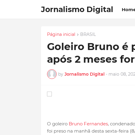
Jornalismo Digital
Hom
Página inicial
BRASIL
Goleiro Bruno é 
após 2 meses fo
by
Jornalismo Digital
-
maio 08, 20
O goleiro
Bruno Fernandes
, condenado
foi preso na manhã desta sexta-feira (8