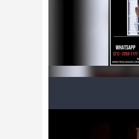
1 de 9
O goleiro estava foragido desde o dia 
Reprodução/Disque denúncia