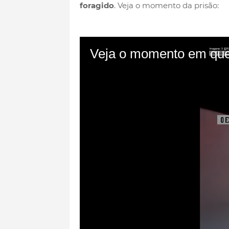
foragido
. Veja o momento da prisão:
De acordo com a Polícia Militar do Rio 
na Região dos Lagos.
A ocorrência foi e
prisão, no regime semiaberto.
Bruno teve a liberdade condicional re
do Tribunal de Justiça do Rio de Janeir
condicional
. Ele saiu do Rio sem ter aut
Segundo a Vara de Execuções Penais, em 
autorização judicial, para jogar pelo 
determinado pela Justiça.