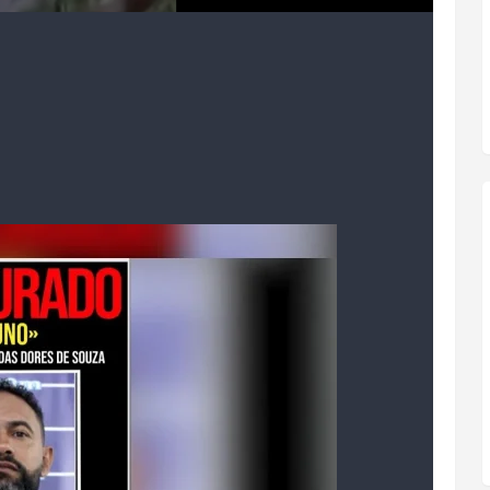
o (MPRJ) argumentou, ainda, que Bruno deixou de
speitou horários de recolhimento; frequentou locais
x-clube dele, no Maracanã, em fevereiro; e fez
.