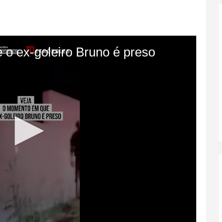
de Janeiro, a prisão ocorreu em São Pedro da Aldeia,
ncaminhada à 127ª DP. O atleta deve voltar para a
vogada em 5 de março pela Primeira Câmara Criminal
o (TJRJ),
após descumprir regras da liberdade
orização da Justiça.
15 de fevereiro, o goleiro viajou para o Acre, sem
Vasco-AC, e não retornou ao regime semiaberto quando