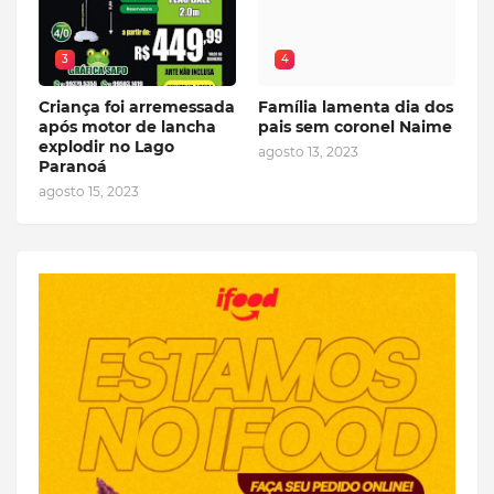
3
4
Criança foi arremessada
Família lamenta dia dos
após motor de lancha
pais sem coronel Naime
explodir no Lago
agosto 13, 2023
Paranoá
agosto 15, 2023