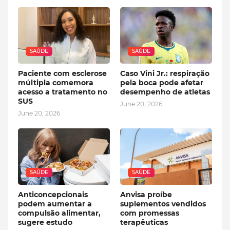
SAÚDE
SAÚDE
Paciente com esclerose
Caso Vini Jr.: respiração
múltipla comemora
pela boca pode afetar
acesso a tratamento no
desempenho de atletas
SUS
June 20, 2026
June 20, 2026
SAÚDE
SAÚDE
Anticoncepcionais
Anvisa proíbe
podem aumentar a
suplementos vendidos
compulsão alimentar,
com promessas
sugere estudo
terapêuticas