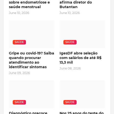
sobre endometriose e
afirma diretor do
saúde menstrual
Butantan
June 10, 2026
June 10, 2026
SAÚDE
SAÚDE
Gripe ou covid-19? Saiba
IgesDF abre seleção
quando procurar
com salários de até R$
atendimento ao
13,3 mil
identificar sintomas
June 08, 2026
June 09, 2026
SAÚDE
SAÚDE
Diagnóstico precoce
Nos 25 anos do teste do