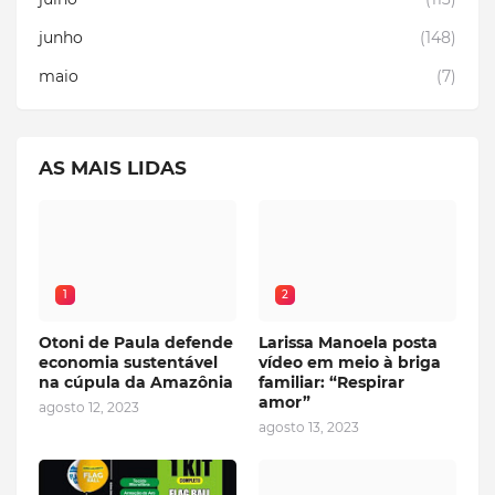
junho
(148)
maio
(7)
AS MAIS LIDAS
1
2
Otoni de Paula defende
Larissa Manoela posta
economia sustentável
vídeo em meio à briga
na cúpula da Amazônia
familiar: “Respirar
amor”
agosto 12, 2023
agosto 13, 2023