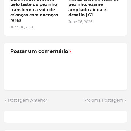
pelo teste do pezinho
pezinho, exame
transforma a vida de
ampliado ainda é
crianças com doenças
desafio | G1
raras
June 06, 2026
June 06, 2026
Postar um comentário
Postagem Anterior
Próxima Postagem