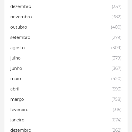
dezembro
(357)
novembro
(382)
outubro
(400)
setembro
(279)
agosto
(309)
julho
(379)
junho
(367)
maio
(420)
abril
(593)
março
(758)
fevereiro
(315)
janeiro
(674)
dezembro
(262)