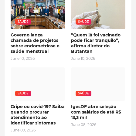
SAÚDE
SAÚDE
Governo lança
“Quem já foi vacinado
chamada de projetos
pode ficar tranquilo”,
sobre endometriose e
afirma diretor do
saúde menstrual
Butantan
June 10, 2026
June 10, 2026
SAÚDE
SAÚDE
Gripe ou covid-19? Saiba
IgesDF abre seleção
quando procurar
com salários de até R$
atendimento ao
13,3 mil
identificar sintomas
June 08, 2026
June 09, 2026