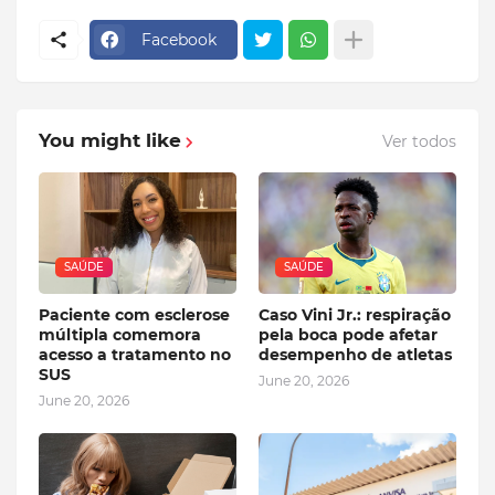
Facebook
You might like
Ver todos
SAÚDE
SAÚDE
Paciente com esclerose
Caso Vini Jr.: respiração
múltipla comemora
pela boca pode afetar
acesso a tratamento no
desempenho de atletas
SUS
June 20, 2026
June 20, 2026