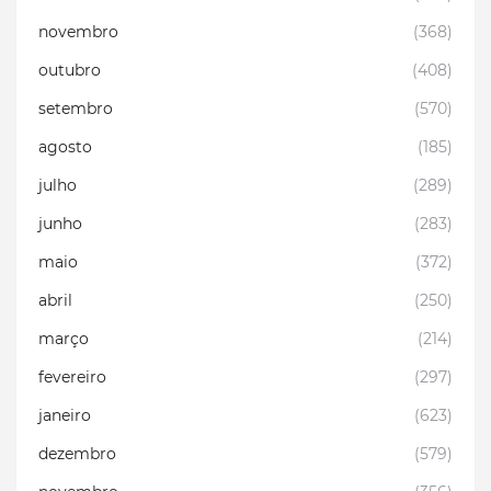
novembro
(368)
outubro
(408)
setembro
(570)
agosto
(185)
julho
(289)
junho
(283)
maio
(372)
abril
(250)
março
(214)
fevereiro
(297)
janeiro
(623)
dezembro
(579)