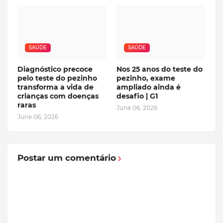
SAÚDE
SAÚDE
Diagnóstico precoce
Nos 25 anos do teste do
pelo teste do pezinho
pezinho, exame
transforma a vida de
ampliado ainda é
crianças com doenças
desafio | G1
raras
June 06, 2026
June 06, 2026
Postar um comentário