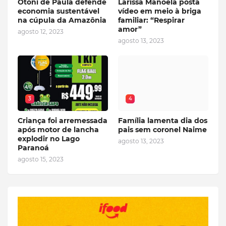
Otoni de Paula defende
Larissa Manoela posta
economia sustentável
vídeo em meio à briga
na cúpula da Amazônia
familiar: “Respirar
amor”
agosto 12, 2023
agosto 13, 2023
3
4
Criança foi arremessada
Família lamenta dia dos
após motor de lancha
pais sem coronel Naime
explodir no Lago
agosto 13, 2023
Paranoá
agosto 15, 2023