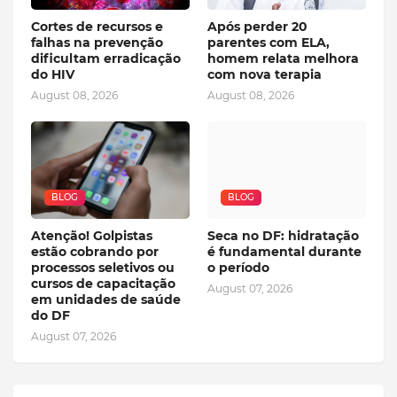
Cortes de recursos e
Após perder 20
falhas na prevenção
parentes com ELA,
dificultam erradicação
homem relata melhora
do HIV
com nova terapia
August 08, 2026
August 08, 2026
BLOG
BLOG
Atenção! Golpistas
Seca no DF: hidratação
estão cobrando por
é fundamental durante
processos seletivos ou
o período
cursos de capacitação
August 07, 2026
em unidades de saúde
do DF
August 07, 2026