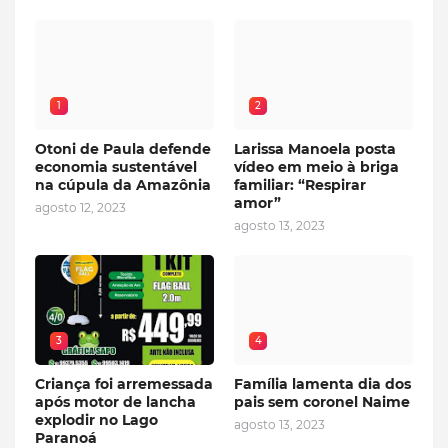
1
2
Otoni de Paula defende
Larissa Manoela posta
economia sustentável
vídeo em meio à briga
na cúpula da Amazônia
familiar: “Respirar
amor”
agosto 12, 2023
agosto 13, 2023
3
4
Criança foi arremessada
Família lamenta dia dos
após motor de lancha
pais sem coronel Naime
explodir no Lago
agosto 13, 2023
Paranoá