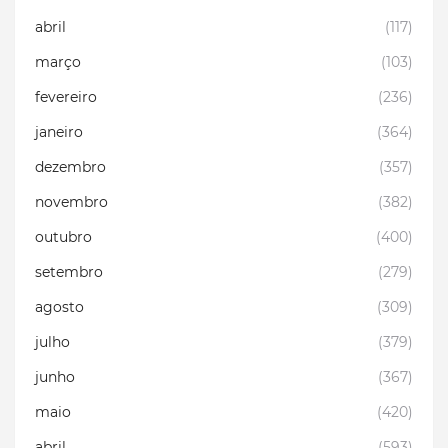
abril
(117)
março
(103)
fevereiro
(236)
janeiro
(364)
dezembro
(357)
novembro
(382)
outubro
(400)
setembro
(279)
agosto
(309)
julho
(379)
junho
(367)
maio
(420)
abril
(593)