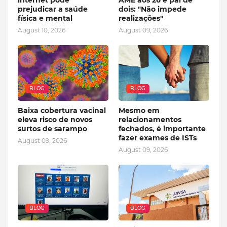
internet pode
AME aos 26 é pai de
prejudicar a saúde
dois: "Não impede
física e mental
realizações"
August 10, 2026
August 09, 2026
BLOG
BLOG
Baixa cobertura vacinal
Mesmo em
eleva risco de novos
relacionamentos
surtos de sarampo
fechados, é importante
fazer exames de ISTs
August 09, 2026
August 09, 2026
BLOG
BLOG