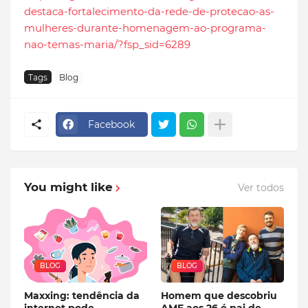
destaca-fortalecimento-da-rede-de-protecao-as-
mulheres-durante-homenagem-ao-programa-
nao-temas-maria/?fsp_sid=6289
Tags
Blog
Facebook
You might like
Ver todos
BLOG
BLOG
Maxxing: tendência da
Homem que descobriu