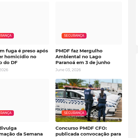
URANÇA
SEGURANÇA
em fuga é preso após
PMDF faz Mergulho
r homicídio no
Ambiental no Lago
o do DF
Paranoá em 3 de junho
 2026
June 03, 2026
URANÇA
SEGURANÇA
ivulga
Concurso PMDF CFO:
mação da Semana
publicada convocação para