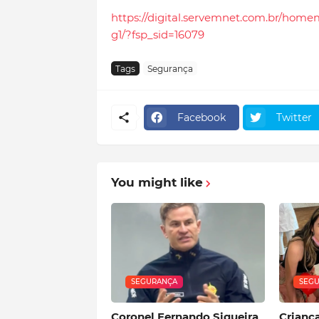
https://digital.servemnet.com.br/hom
g1/?fsp_sid=16079
Tags
Segurança
Facebook
Twitter
You might like
SEGURANÇA
SEG
Coronel Fernando Siqueira
Crianç