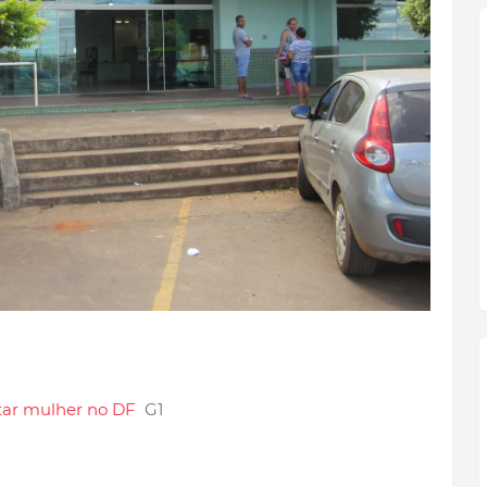
tar mulher no DF
G1