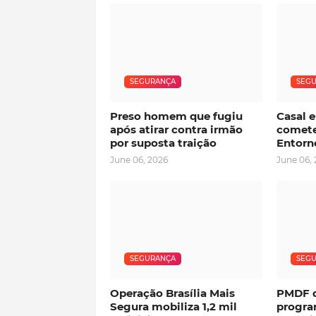
SEGURANÇA
SEG
Preso homem que fugiu
Casal 
após atirar contra irmão
comete
por suposta traição
Entorn
June 06, 2026
June 06,
SEGURANÇA
SEG
Operação Brasília Mais
PMDF d
Segura mobiliza 1,2 mil
progra