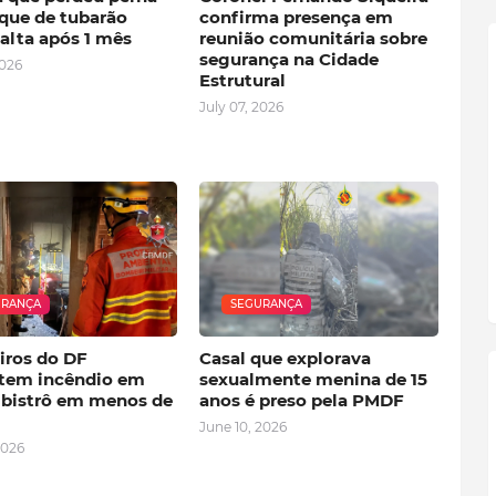
que de tubarão
confirma presença em
alta após 1 mês
reunião comunitária sobre
segurança na Cidade
2026
Estrutural
July 07, 2026
URANÇA
SEGURANÇA
ros do DF
Casal que explorava
em incêndio em
sexualmente menina de 15
e bistrô em menos de
anos é preso pela PMDF
June 10, 2026
2026