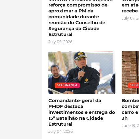
reforça compromisso de
em ata
aproximar a PM da
recebe 
comunidade durante
July 07, 
reunião do Conselho de
Segurança da Cidade
Estrutural
July 09, 2026
SEGURANÇA
SEG
Comandante-geral da
Bombei
PMDF destaca
combat
investimentos e entrega do
carro 
15º Batalhão na Cidade
3h
Estrutural
June 19, 
July 04, 2026