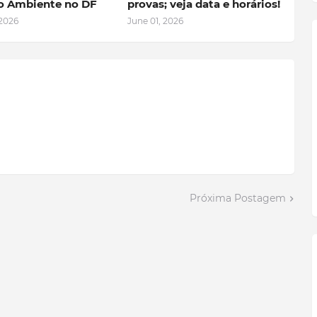
o Ambiente no DF
provas; veja data e horários!
 2026
June 01, 2026
Próxima Postagem