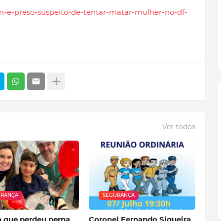
em-e-preso-suspeito-de-tentar-matar-mulher-no-df-
Ver todos
URANÇA
SEGURANÇA
a que perdeu perna
Coronel Fernando Siqueira