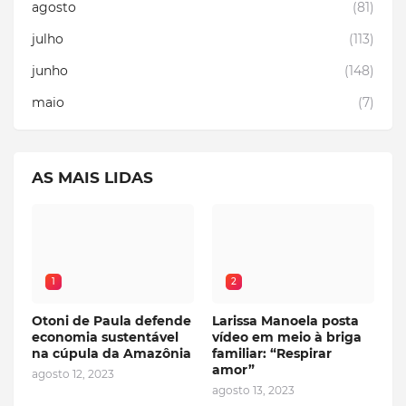
agosto
(81)
julho
(113)
junho
(148)
maio
(7)
AS MAIS LIDAS
1
2
Otoni de Paula defende
Larissa Manoela posta
economia sustentável
vídeo em meio à briga
na cúpula da Amazônia
familiar: “Respirar
amor”
agosto 12, 2023
agosto 13, 2023