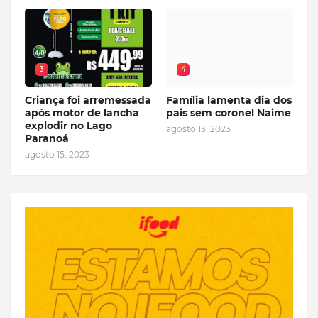
3
4
Criança foi arremessada
Família lamenta dia dos
após motor de lancha
pais sem coronel Naime
explodir no Lago
agosto 13, 2023
Paranoá
agosto 15, 2023