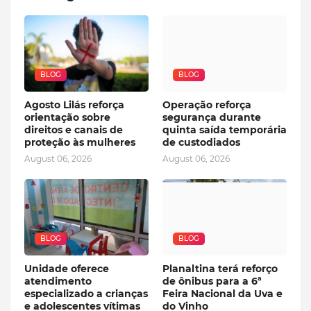
BLOG
BLOG
Agosto Lilás reforça
Operação reforça
orientação sobre
segurança durante
direitos e canais de
quinta saída temporária
proteção às mulheres
de custodiados
August 06, 2026
August 06, 2026
BLOG
BLOG
Unidade oferece
Planaltina terá reforço
atendimento
de ônibus para a 6ª
especializado a crianças
Feira Nacional da Uva e
e adolescentes vítimas
do Vinho