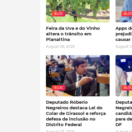
BLOG
BLO
Feira da Uva e do Vinho
Apps d
altera o trânsito em
prejudi
Planaltina
causar 
August 06, 2026
August 0
BLOG
BLO
Deputado Róberio
Deputa
Negreiros destaca Lei do
Negreir
Colar de Girassol e reforça
candida
defesa da inclusão no
para de
Distrito Federal
DF
August 05, 2026
August 0