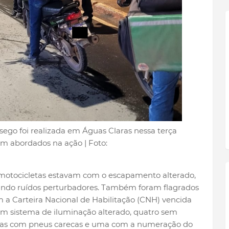
ego foi realizada em Águas Claras nessa terça
oram abordados na ação | Foto:
4 motocicletas estavam com o escapamento alterado,
sando ruídos perturbadores. Também foram flagrados
m a Carteira Nacional de Habilitação (CNH) vencida
com sistema de iluminação alterado, quatro sem
, duas com pneus carecas e uma com a numeração do