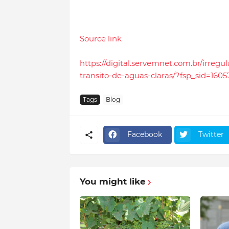
Source link
https://digital.servemnet.com.br/irreg
transito-de-aguas-claras/?fsp_sid=1605
Tags
Blog
Facebook
Twitter
You might like