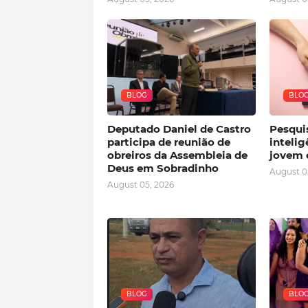
BLOG
BLO
Deputado Daniel de Castro
Pesqui
participa de reunião de
intelig
obreiros da Assembleia de
jovem 
Deus em Sobradinho
August 0
August 05, 2026
BLOG
BLO