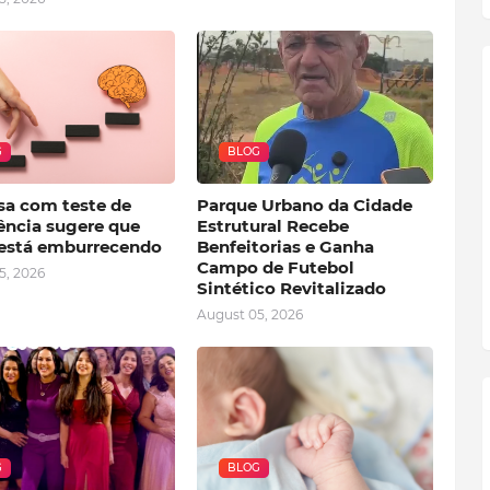
G
BLOG
sa com teste de
Parque Urbano da Cidade
ência sugere que
Estrutural Recebe
está emburrecendo
Benfeitorias e Ganha
Campo de Futebol
5, 2026
Sintético Revitalizado
August 05, 2026
G
BLOG