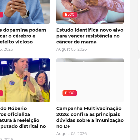
G
BLOG
e dopamina podem
Estudo identifica novo alvo
car o cérebro e
para vencer resistência no
efeito vicioso
câncer de mama
5, 2026
August 05, 2026
G
BLOG
do Róberio
Campanha Multivacinação
os oficializa
2026: confira as principais
tura à reeleição
dúvidas sobre a imunização
putado distrital no
no DF
August 05, 2026
5, 2026