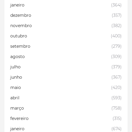
janeiro
(364)
dezembro
(357)
novembro
(382)
outubro
(400)
setembro
(279)
agosto
(309)
julho
(379)
junho
(367)
maio
(420)
abril
(593)
março
(758)
fevereiro
(315)
janeiro
(674)