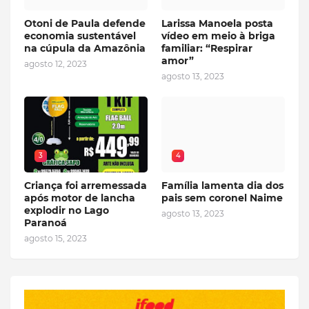
Otoni de Paula defende
Larissa Manoela posta
economia sustentável
vídeo em meio à briga
na cúpula da Amazônia
familiar: “Respirar
amor”
agosto 12, 2023
agosto 13, 2023
3
4
Criança foi arremessada
Família lamenta dia dos
após motor de lancha
pais sem coronel Naime
explodir no Lago
agosto 13, 2023
Paranoá
agosto 15, 2023