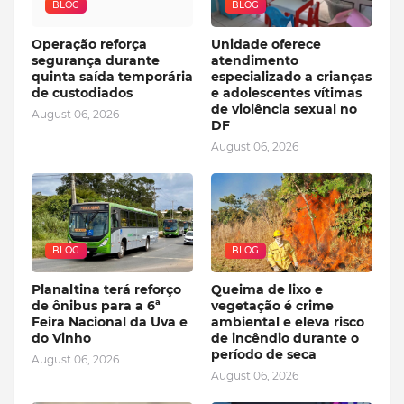
BLOG
BLOG
Operação reforça
Unidade oferece
segurança durante
atendimento
quinta saída temporária
especializado a crianças
de custodiados
e adolescentes vítimas
de violência sexual no
August 06, 2026
DF
August 06, 2026
BLOG
BLOG
Planaltina terá reforço
Queima de lixo e
de ônibus para a 6ª
vegetação é crime
Feira Nacional da Uva e
ambiental e eleva risco
do Vinho
de incêndio durante o
período de seca
August 06, 2026
August 06, 2026