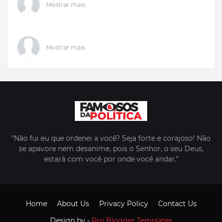
Mostrar mais
Mostrar mais
"Não fui eu que ordenei a você? Seja forte e corajoso! Não
se apavore nem desanime, pois o Senhor, o seu Deus,
estará com você por onde você andar."
Home
About Us
Privacy Policy
Contact Us
Design by -
Pro Blogger Templates