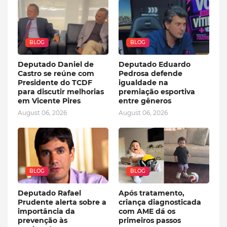
BLOG
BLOG
Deputado Daniel de
Deputado Eduardo
Castro se reúne com
Pedrosa defende
Presidente do TCDF
igualdade na
para discutir melhorias
premiação esportiva
em Vicente Pires
entre gêneros
August 06, 2026
August 06, 2026
BLOG
BLOG
Deputado Rafael
Após tratamento,
Prudente alerta sobre a
criança diagnosticada
importância da
com AME dá os
prevenção às
primeiros passos