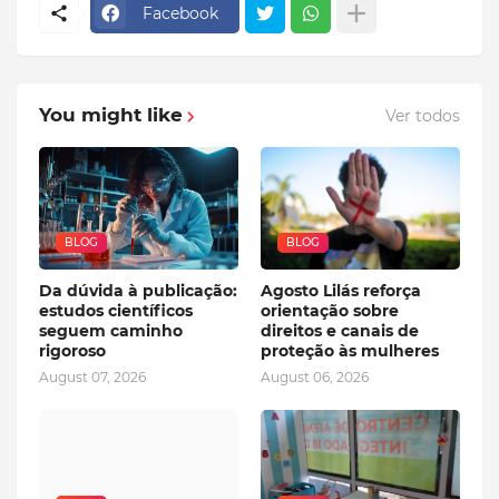
Facebook
You might like
Ver todos
BLOG
BLOG
Da dúvida à publicação:
Agosto Lilás reforça
estudos científicos
orientação sobre
seguem caminho
direitos e canais de
rigoroso
proteção às mulheres
August 07, 2026
August 06, 2026