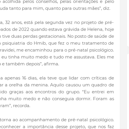
acolhida pelos conselhos, pelas orientações e pelo
juda tanto para mim, quanto para outras mães”, diz.
a, 32 anos, está pela segunda vez no projeto de pré-
meados de 2022 quando estava grávida de Helena, hoje
 tive duas perdas gestacionais. No posto de saúde de
psiquiatria do Hmib, que fez o meu tratamento de
gravidei, me encaminhou para o pré-natal psicológico.
 eu tinha muito medo e tudo me assustava. Eles me
 e também depois”, afirma.
a apenas 16 dias, ela teve que lidar com críticas de
urar a orelha da menina. Aquilo causou um quadro de
ido graças aos encontros do grupo. “Eu entrei em
Tinha muito medo e não conseguia dormir. Foram as
ram”, recorda.
etorna ao acompanhamento de pré-natal psicológico.
econhecer a importância desse projeto, que nos faz