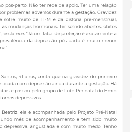
ão pós-parto. Não ter rede de apoio. Ter uma relação
 por problemas adversos durante a gestação. Gravidez
 sofre muito de TPM e da disforia pré-menstrual,
 às mudanças hormonais. Ter sofrido abortos, óbitos
”, esclarece. “Já um fator de proteção é exatamente a
 A prevalência da depressão pós-parto é muito menor
ma”.
 Santos, 41 anos, conta que na gravidez do primeiro
gnosticada com depressão ainda durante a gestação. Há
natais e passou pelo grupo de Luto Perinatal do Hmib
tornos depressivos.
 Beatriz, ela é acompanhada pelo Projeto Pré-Natal
 segundo mês de acompanhamento e tem sido muito
o depressiva, angustiada e com muito medo. Tenho