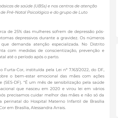
básicas de saúde (UBSs) e nos centros de atenção
 de Pré-Natal Psicológico e do grupo de Luto
rca de 25% das mulheres sofrem de depressão pós-
ntomas depressivos durante a gravidez. Os números
que demanda atenção especializada. No Distrito
onta com medidas de conscientização, prevenção e
al até o período após o parto.
urta-Cor, instituída pela Lei nº 7.163/2022, do DF,
sobre o bem-estar emocional das mães com ações
de (SES-DF). “É um mês de sensibilização pela saúde
ional que nasceu em 2020 e virou lei em vários
e nós precisamos cuidar melhor das mães e não só da
ga perinatal do Hospital Materno Infantil de Brasília
or em Brasília, Alessandra Arrais.