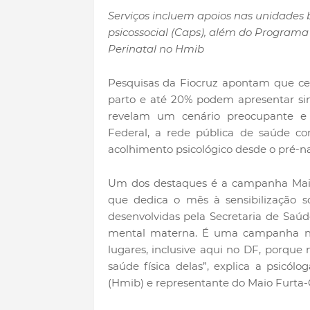
Serviços incluem apoios nas unidades 
psicossocial (Caps), além do Programa
Perinatal no Hmib
Pesquisas da Fiocruz apontam que ce
parto e até 20% podem apresentar si
revelam um cenário preocupante e 
Federal, a rede pública de saúde c
acolhimento psicológico desde o pré-nat
Um dos destaques é a campanha Maio F
que dedica o mês à sensibilização 
desenvolvidas pela Secretaria de Saú
mental materna. É uma campanha nac
lugares, inclusive aqui no DF, porqu
saúde física delas”, explica a psicólo
(Hmib) e representante do Maio Furta-C