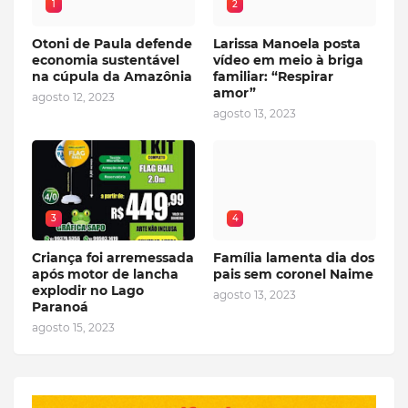
1
2
Otoni de Paula defende
Larissa Manoela posta
economia sustentável
vídeo em meio à briga
na cúpula da Amazônia
familiar: “Respirar
amor”
agosto 12, 2023
agosto 13, 2023
3
4
Criança foi arremessada
Família lamenta dia dos
após motor de lancha
pais sem coronel Naime
explodir no Lago
agosto 13, 2023
Paranoá
agosto 15, 2023