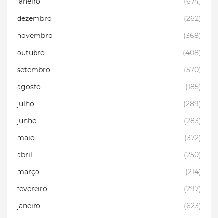
janeiro
(674)
dezembro
(262)
novembro
(368)
outubro
(408)
setembro
(570)
agosto
(185)
julho
(289)
junho
(283)
maio
(372)
abril
(250)
março
(214)
fevereiro
(297)
janeiro
(623)