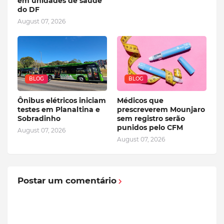
em unidades de saúde
do DF
August 07, 2026
BLOG
BLOG
Ônibus elétricos iniciam
Médicos que
testes em Planaltina e
prescreverem Mounjaro
Sobradinho
sem registro serão
punidos pelo CFM
August 07, 2026
August 07, 2026
Postar um comentário