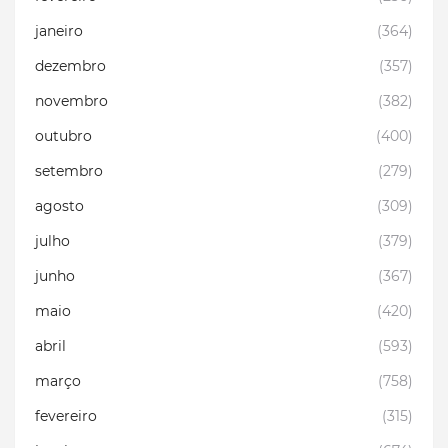
janeiro
(364)
dezembro
(357)
novembro
(382)
outubro
(400)
setembro
(279)
agosto
(309)
julho
(379)
junho
(367)
maio
(420)
abril
(593)
março
(758)
fevereiro
(315)