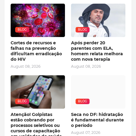
BLOG
BLOG
Cortes de recursos e
Após perder 20
falhas na prevenção
parentes com ELA,
dificultam erradicação
homem relata melhora
do HIV
com nova terapia
August 08, 2026
August 08, 2026
BLOG
BLOG
Atenção! Golpistas
Seca no DF: hidratação
estão cobrando por
é fundamental durante
processos seletivos ou
o período
cursos de capacitação
August 07, 2026