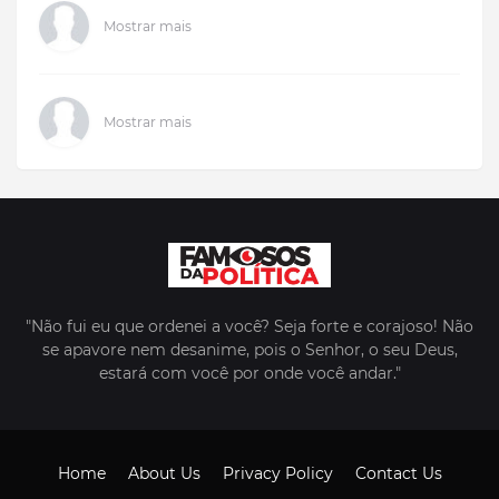
Mostrar mais
Mostrar mais
"Não fui eu que ordenei a você? Seja forte e corajoso! Não
se apavore nem desanime, pois o Senhor, o seu Deus,
estará com você por onde você andar."
Home
About Us
Privacy Policy
Contact Us