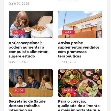
June 20, 2026
SAÚDE
SAÚDE
Anticoncepcionais
Anvisa proíbe
podem aumentar a
suplementos vendidos
compulsão alimentar,
com promessas
sugere estudo
terapêuticas
June 18, 2026
June 17, 2026
SAÚDE
SAÚDE
Secretário de Saúde
Para o coração,
destaca trabalho
qualidade do alimento
integrado na
é mais importante que