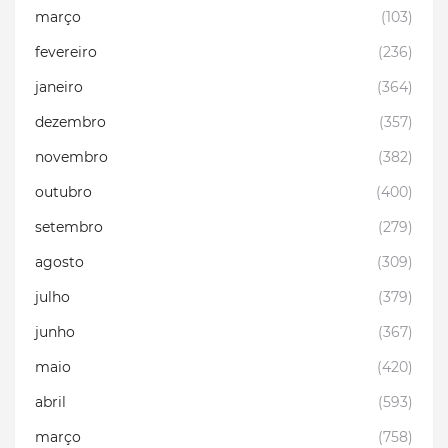
março
(103)
fevereiro
(236)
janeiro
(364)
dezembro
(357)
novembro
(382)
outubro
(400)
setembro
(279)
agosto
(309)
julho
(379)
junho
(367)
maio
(420)
abril
(593)
março
(758)