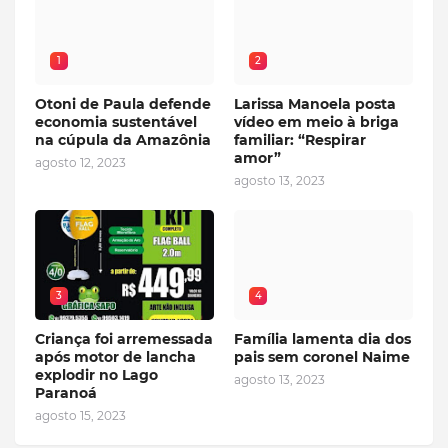
1
2
Otoni de Paula defende
Larissa Manoela posta
economia sustentável
vídeo em meio à briga
na cúpula da Amazônia
familiar: “Respirar
amor”
agosto 12, 2023
agosto 13, 2023
3
4
Criança foi arremessada
Família lamenta dia dos
após motor de lancha
pais sem coronel Naime
explodir no Lago
agosto 13, 2023
Paranoá
agosto 15, 2023