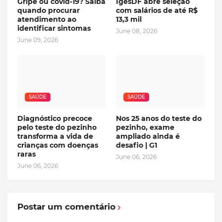
Gripe ou covid-19? Saiba
IgesDF abre seleção
quando procurar
com salários de até R$
atendimento ao
13,3 mil
identificar sintomas
June 08, 2026
June 09, 2026
SAÚDE
SAÚDE
Diagnóstico precoce
Nos 25 anos do teste do
pelo teste do pezinho
pezinho, exame
transforma a vida de
ampliado ainda é
crianças com doenças
desafio | G1
raras
June 06, 2026
June 06, 2026
Postar um comentário