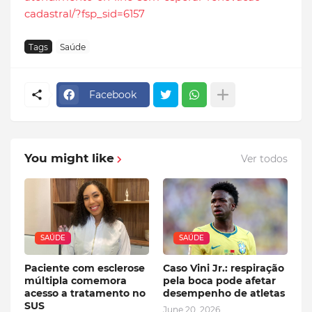
cadastral/?fsp_sid=6157
Tags
Saúde
Facebook
You might like
Ver todos
SAÚDE
SAÚDE
Paciente com esclerose
Caso Vini Jr.: respiração
múltipla comemora
pela boca pode afetar
acesso a tratamento no
desempenho de atletas
SUS
June 20, 2026