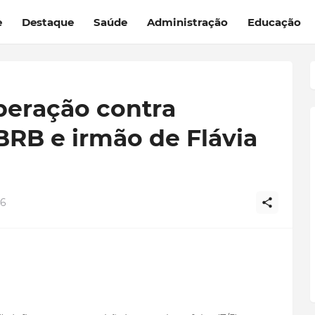
e
Destaque
Saúde
Administração
Educação
peração contra
BRB e irmão de Flávia
26