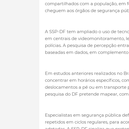
compartilhados com a população, em fo
cheguem aos órgãos de segurança públ
A SSP-DF tem ampliado o uso de tecno
em centrais de videomonitoramento, le
polícias. A pesquisa de percepção entr
baseadas em dados, em complemento aos
Em estudos anteriores realizados no Br
concentrar em horários específicos, co
deslocamentos a pé ou em transporte púb
pesquisa do DF pretende mapear, com le
Especialistas em segurança pública de
repetidos em ciclos regulares, para ac
adotadas. A SSP-DF sinaliza que preten