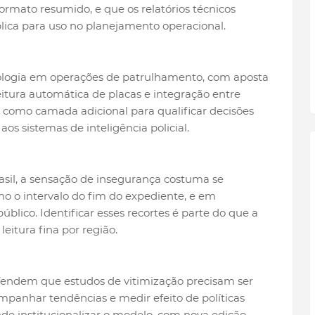
rmato resumido, e que os relatórios técnicos
ica para uso no planejamento operacional.
logia em operações de patrulhamento, com aposta
itura automática de placas e integração entre
a como camada adicional para qualificar decisões
 sistemas de inteligência policial.
asil, a sensação de insegurança costuma se
mo o intervalo do fim do expediente, e em
lico. Identificar esses recortes é parte do que a
itura fina por região.
fendem que estudos de vitimização precisam ser
ompanhar tendências e medir efeito de políticas
de institucionalizar o modelo, com nova edição