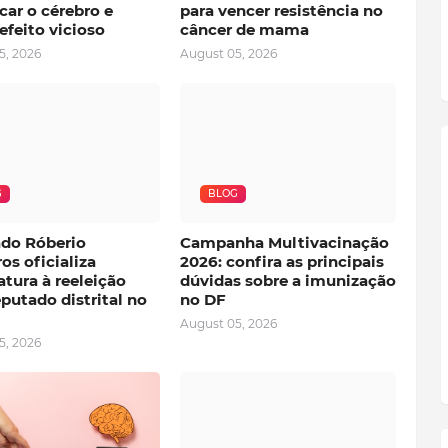
car o cérebro e
para vencer resistência no
efeito vicioso
câncer de mama
5, 2026
August 05, 2026
G
BLOG
do Róberio
Campanha Multivacinação
os oficializa
2026: confira as principais
tura à reeleição
dúvidas sobre a imunização
putado distrital no
no DF
August 05, 2026
5, 2026