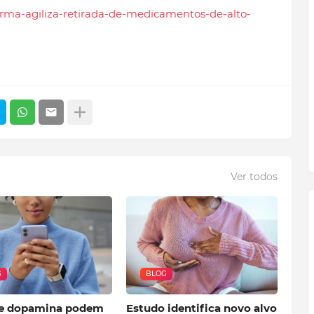
forma-agiliza-retirada-de-medicamentos-de-alto-
Ver todos
G
BLOG
e dopamina podem
Estudo identifica novo alvo