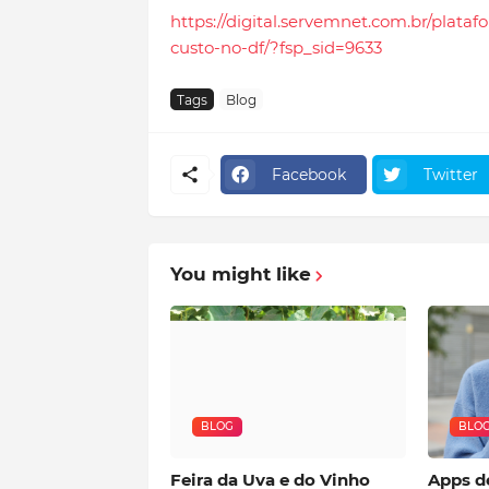
https://digital.servemnet.com.br/plata
custo-no-df/?fsp_sid=9633
Tags
Blog
Facebook
Twitter
You might like
BLOG
BLO
Feira da Uva e do Vinho
Apps d