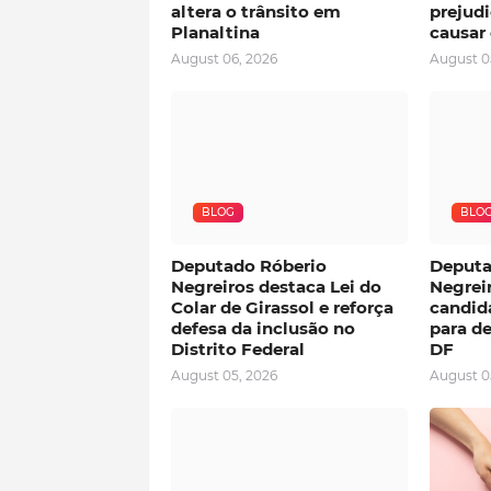
altera o trânsito em
prejudi
Planaltina
causar 
August 06, 2026
August 0
BLOG
BLO
Deputado Róberio
Deputa
Negreiros destaca Lei do
Negreir
Colar de Girassol e reforça
candida
defesa da inclusão no
para de
Distrito Federal
DF
August 05, 2026
August 0