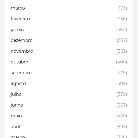
março
(103)
fevereiro
(236)
janeiro
(364)
dezembro
(357)
novembro
(382)
outubro
(400)
setembro
(279)
agosto
(309)
julho
(379)
junho
(367)
maio
(420)
abril
(593)
março
(758)