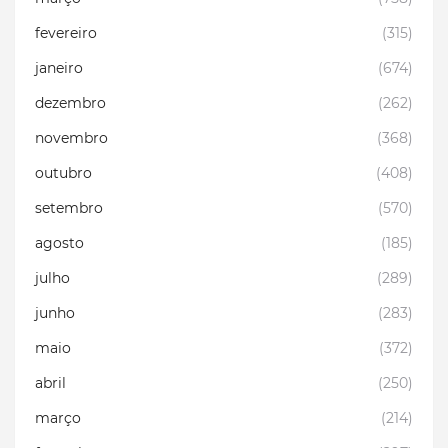
fevereiro
(315)
janeiro
(674)
dezembro
(262)
novembro
(368)
outubro
(408)
setembro
(570)
agosto
(185)
julho
(289)
junho
(283)
maio
(372)
abril
(250)
março
(214)