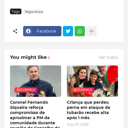
Tags
Segurança
Facebook
You might like
Ver todos
SEGURANÇA
SEGURANÇA
Coronel Fernando
Criança que perdeu
Siqueira reforça
perna em ataque de
compromisso de
tubarão recebe alta
aproximar a PM da
após 1 mês
comunidade durante
July 07, 2026