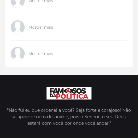
Mostrar mais
Mostrar mais
Mostrar mais
"Não fui eu que ordenei a você? Seja forte e corajoso! Não
se apavore nem desanime, pois o Senhor, o seu Deus,
estará com você por onde você andar."