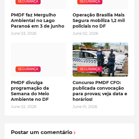
SEGURANÇA
SEGURANÇA
PMDF faz Mergulho
Operação Brasília Mais
Ambiental no Lago
Segura mobiliza 1,2 mil
Paranoá em 3 de junho
policiais no DF
June 03, 2026
June 02, 2026
SEGURANÇA
SEGURANÇA
PMDF divulga
Concurso PMDF CFO:
programação da
publicada convocação
Semana do Meio
para provas; veja data e
Ambiente no DF
horários!
June 02, 2026
June 01, 2026
Postar um comentário