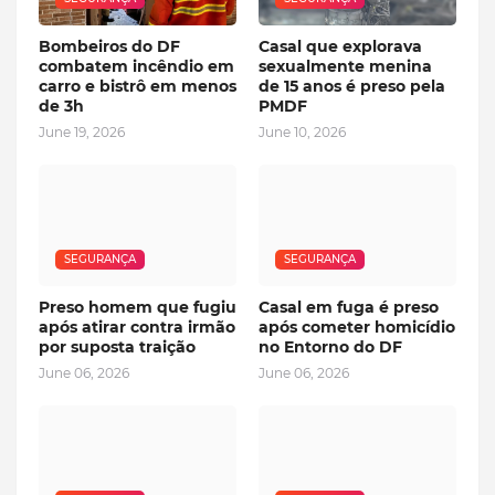
Bombeiros do DF
Casal que explorava
combatem incêndio em
sexualmente menina
carro e bistrô em menos
de 15 anos é preso pela
de 3h
PMDF
June 19, 2026
June 10, 2026
SEGURANÇA
SEGURANÇA
Preso homem que fugiu
Casal em fuga é preso
após atirar contra irmão
após cometer homicídio
por suposta traição
no Entorno do DF
June 06, 2026
June 06, 2026