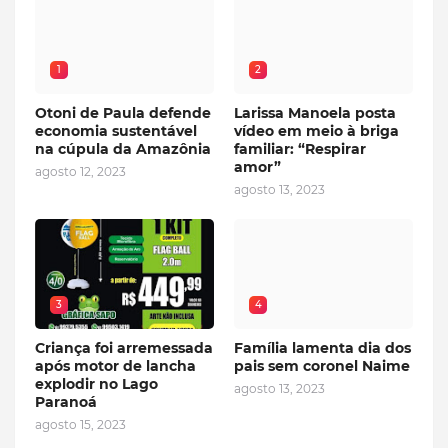
1
2
Otoni de Paula defende
Larissa Manoela posta
economia sustentável
vídeo em meio à briga
na cúpula da Amazônia
familiar: “Respirar
amor”
agosto 12, 2023
agosto 13, 2023
3
4
Criança foi arremessada
Família lamenta dia dos
após motor de lancha
pais sem coronel Naime
explodir no Lago
agosto 13, 2023
Paranoá
agosto 15, 2023