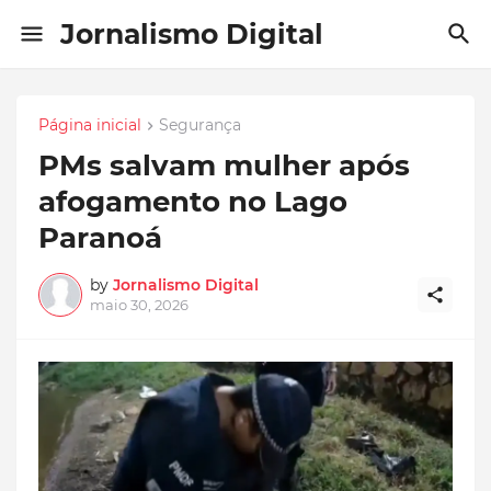
Jornalismo Digital
Página inicial
Segurança
PMs salvam mulher após
afogamento no Lago
Paranoá
by
Jornalismo Digital
maio 30, 2026