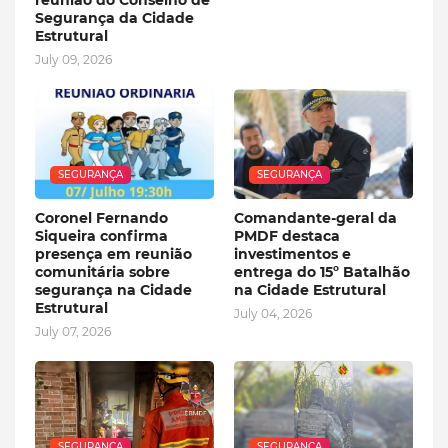
reunião do Conselho de
Segurança da Cidade
Estrutural
July 09, 2026
SEGURANÇA
SEGURANÇA
Coronel Fernando
Comandante-geral da
Siqueira confirma
PMDF destaca
presença em reunião
investimentos e
comunitária sobre
entrega do 15º Batalhão
segurança na Cidade
na Cidade Estrutural
Estrutural
July 04, 2026
July 07, 2026
SEGURANÇA
SEGURANÇA