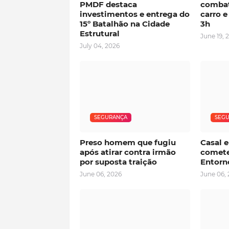
PMDF destaca
combat
investimentos e entrega do
carro 
15º Batalhão na Cidade
3h
Estrutural
June 19, 
July 04, 2026
SEGURANÇA
SEG
Preso homem que fugiu
Casal 
após atirar contra irmão
comete
por suposta traição
Entorn
June 06, 2026
June 06,