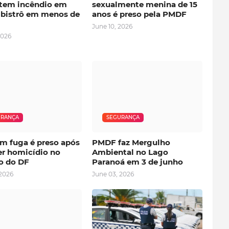
em incêndio em
sexualmente menina de 15
e bistrô em menos de
anos é preso pela PMDF
June 10, 2026
2026
URANÇA
SEGURANÇA
em fuga é preso após
PMDF faz Mergulho
r homicídio no
Ambiental no Lago
o do DF
Paranoá em 3 de junho
 2026
June 03, 2026