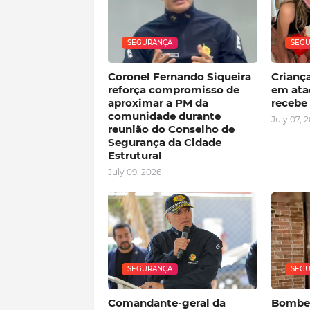
SEGURANÇA
SEG
Coronel Fernando Siqueira
Crianç
reforça compromisso de
em ata
aproximar a PM da
recebe 
comunidade durante
July 07, 
reunião do Conselho de
Segurança da Cidade
Estrutural
July 09, 2026
SEGURANÇA
SEG
Comandante-geral da
Bombei