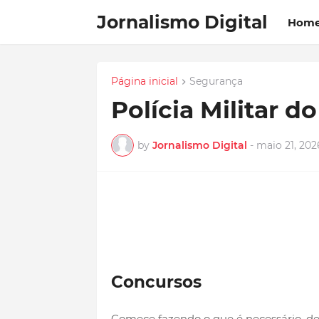
Jornalismo Digital
Hom
Página inicial
Segurança
Polícia Militar do
by
Jornalismo Digital
-
maio 21, 202
Concursos
Comece fazendo o que é necessário, dep