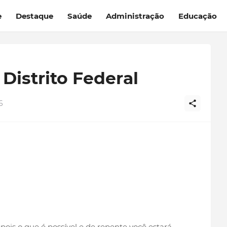
e
Destaque
Saúde
Administração
Educação
 Distrito Federal
6
ois o que é possível e de repente você estará