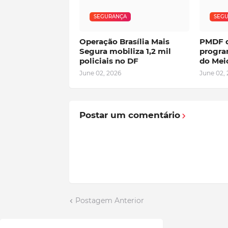
SEGURANÇA
SEG
Operação Brasília Mais
PMDF d
Segura mobiliza 1,2 mil
progra
policiais no DF
do Mei
June 02, 2026
June 02,
Postar um comentário
Postagem Anterior