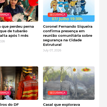
URANÇA
SEGURANÇA
a que perdeu perna
Coronel Fernando Siqueira
que de tubarão
confirma presença em
alta após 1 mês
reunião comunitária sobre
segurança na Cidade
2026
Estrutural
July 07, 2026
URANÇA
SEGURANÇA
ros do DF
Casal que explorava