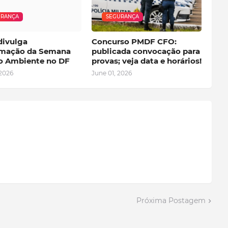
URANÇA
SEGURANÇA
ivulga
Concurso PMDF CFO:
mação da Semana
publicada convocação para
o Ambiente no DF
provas; veja data e horários!
 2026
June 01, 2026
Próxima Postagem