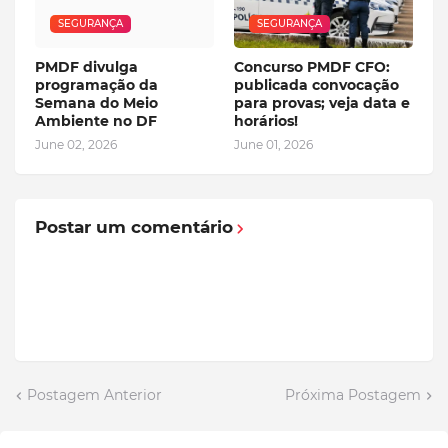
SEGURANÇA
SEGURANÇA
PMDF divulga
Concurso PMDF CFO:
programação da
publicada convocação
Semana do Meio
para provas; veja data e
Ambiente no DF
horários!
June 02, 2026
June 01, 2026
Postar um comentário
Postagem Anterior
Próxima Postagem