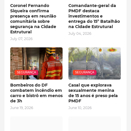
Coronel Fernando
Comandante-geral da
Siqueira confirma
PMDF destaca
presença em reunião
investimentos e
comunitária sobre
entrega do 15º Batalhão
segurança na Cidade
na Cidade Estrutural
Estrutural
July 04, 2026
July 07, 2026
SEGURANÇA
SEGURANÇA
Bombeiros do DF
Casal que explorava
combatem incêndio em
sexualmente menina
carro e bistrô em menos
de 15 anos é preso pela
de 3h
PMDF
June 19, 2026
June 10, 2026