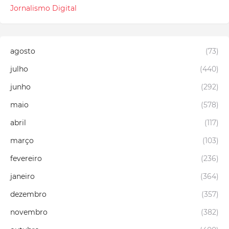
Jornalismo Digital
agosto
(73)
julho
(440)
junho
(292)
maio
(578)
abril
(117)
março
(103)
fevereiro
(236)
janeiro
(364)
dezembro
(357)
novembro
(382)