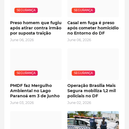
SEGURANÇA
SEGURANÇA
Preso homem que fugiu
Casal em fuga é preso
após atirar contra irmão
após cometer homicídio
por suposta traição
no Entorno do DF
June 06, 2026
June 06, 2026
SEGURANÇA
SEGURANÇA
PMDF faz Mergulho
Operação Brasília Mais
Ambiental no Lago
Segura mobiliza 1,2 mil
Paranoá em 3 de junho
policiais no DF
June 03, 2026
June 02, 2026