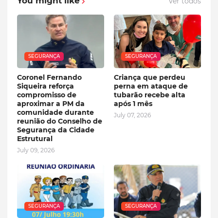
You might like
Ver todos
SEGURANÇA
SEGURANÇA
Coronel Fernando
Criança que perdeu
Siqueira reforça
perna em ataque de
compromisso de
tubarão recebe alta
aproximar a PM da
após 1 mês
comunidade durante
July 07, 2026
reunião do Conselho de
Segurança da Cidade
Estrutural
July 09, 2026
SEGURANÇA
SEGURANÇA