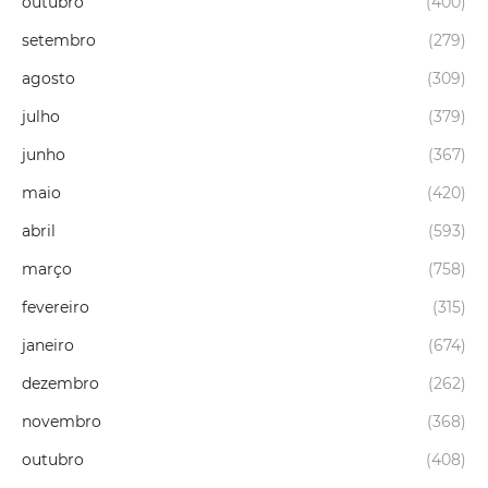
outubro
(400)
setembro
(279)
agosto
(309)
julho
(379)
junho
(367)
maio
(420)
abril
(593)
março
(758)
fevereiro
(315)
janeiro
(674)
dezembro
(262)
novembro
(368)
outubro
(408)