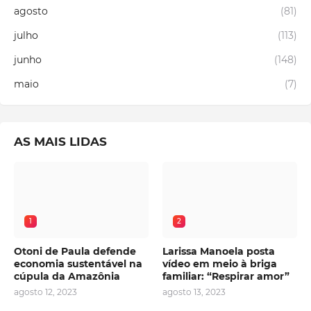
agosto
(81)
julho
(113)
junho
(148)
maio
(7)
AS MAIS LIDAS
1
2
Otoni de Paula defende
Larissa Manoela posta
economia sustentável na
vídeo em meio à briga
cúpula da Amazônia
familiar: “Respirar amor”
agosto 12, 2023
agosto 13, 2023