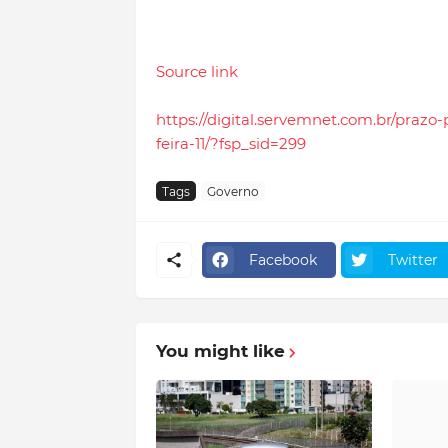
Source link
https://digital.servemnet.com.br/pra
feira-11/?fsp_sid=299
Tags
Governo
Facebook
Twitter
You might like