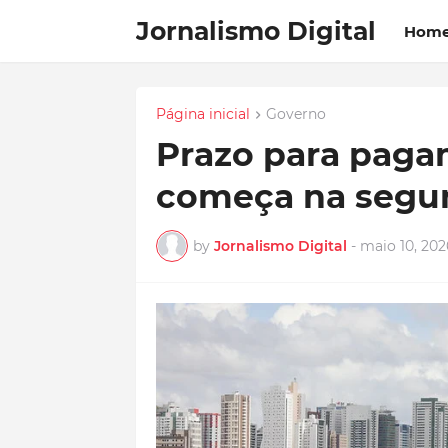
Jornalismo Digital
Hom
Página inicial
Governo
Prazo para paga
começa na segund
by
Jornalismo Digital
-
maio 10, 202