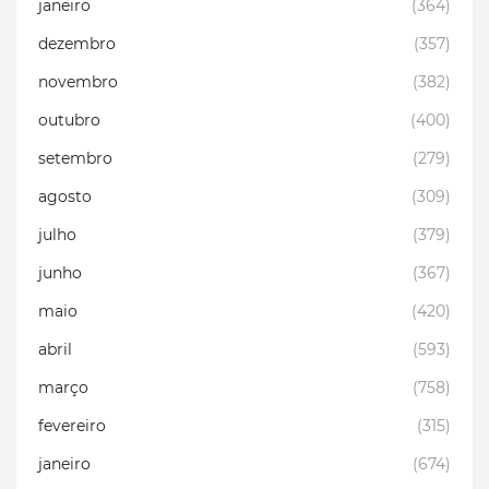
janeiro
(364)
dezembro
(357)
novembro
(382)
outubro
(400)
setembro
(279)
agosto
(309)
julho
(379)
junho
(367)
maio
(420)
abril
(593)
março
(758)
fevereiro
(315)
janeiro
(674)