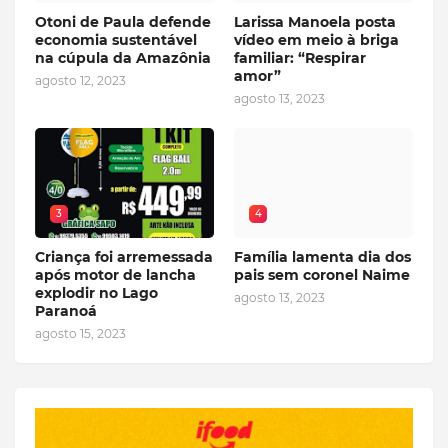
Otoni de Paula defende
Larissa Manoela posta
economia sustentável
vídeo em meio à briga
na cúpula da Amazônia
familiar: “Respirar
amor”
agosto 12, 2023
agosto 13, 2023
3
4
Criança foi arremessada
Família lamenta dia dos
após motor de lancha
pais sem coronel Naime
explodir no Lago
agosto 13, 2023
Paranoá
agosto 15, 2023