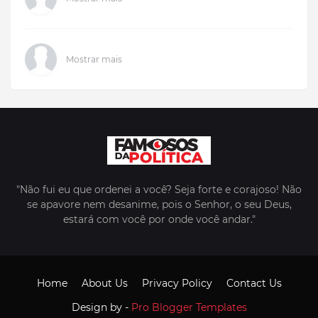
Mostrar mais
"Não fui eu que ordenei a você? Seja forte e corajoso! Não
se apavore nem desanime, pois o Senhor, o seu Deus,
estará com você por onde você andar."
Home
About Us
Privacy Policy
Contact Us
Design by -
Pro Blogger Templates