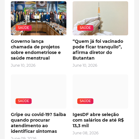
SAÚDE
SAÚDE
Governo lança
“Quem já foi vacinado
chamada de projetos
pode ficar tranquilo”,
sobre endometriose e
afirma diretor do
saúde menstrual
Butantan
June 10, 2026
June 10, 2026
SAÚDE
SAÚDE
Gripe ou covid-19? Saiba
IgesDF abre seleção
quando procurar
com salários de até R$
atendimento ao
13,3 mil
identificar sintomas
June 08, 2026
June 09, 2026