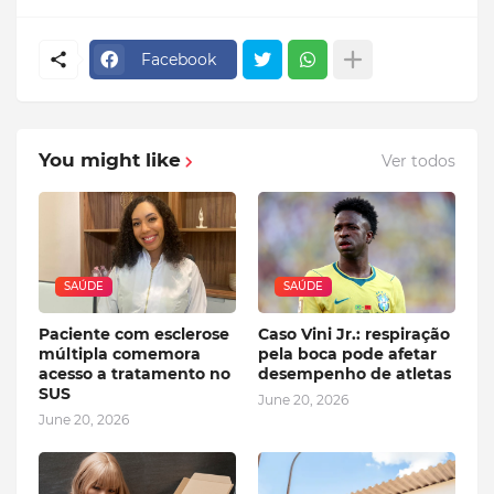
Facebook
You might like
Ver todos
SAÚDE
SAÚDE
Paciente com esclerose
Caso Vini Jr.: respiração
múltipla comemora
pela boca pode afetar
acesso a tratamento no
desempenho de atletas
SUS
June 20, 2026
June 20, 2026