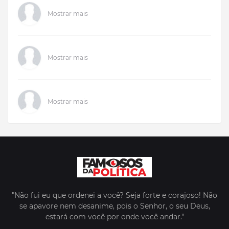
Mostrar mais
Mostrar mais
Mostrar mais
"Não fui eu que ordenei a você? Seja forte e corajoso! Não
se apavore nem desanime, pois o Senhor, o seu Deus,
estará com você por onde você andar."