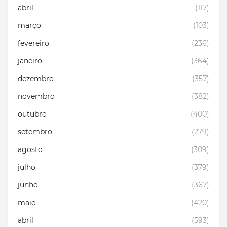
abril
(117)
março
(103)
fevereiro
(236)
janeiro
(364)
dezembro
(357)
novembro
(382)
outubro
(400)
setembro
(279)
agosto
(309)
julho
(379)
junho
(367)
maio
(420)
abril
(593)