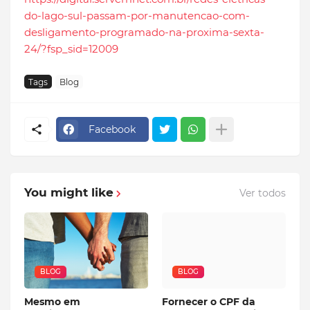
do-lago-sul-passam-por-manutencao-com-
desligamento-programado-na-proxima-sexta-
24/?fsp_sid=12009
Tags
Blog
Facebook
You might like
Ver todos
BLOG
BLOG
Mesmo em
Fornecer o CPF da