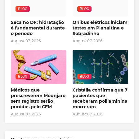
BLOG
BLOG
Seca no DF: hidratação
Ônibus elétricos iniciam
é fundamental durante
testes em Planaltina e
o período
Sobradinho
August 07, 2026
August 07, 2026
BLOG
BLOG
Médicos que
Cristália confirma que 7
prescreverem Mounjaro
pacientes que
sem registro serão
receberam polilaminina
punidos pelo CFM
morreram
August 07, 2026
August 07, 2026