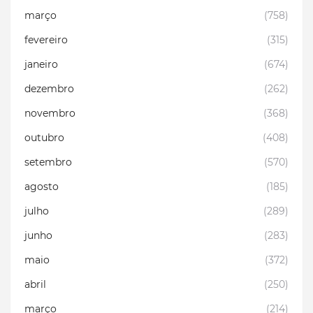
março
(758)
fevereiro
(315)
janeiro
(674)
dezembro
(262)
novembro
(368)
outubro
(408)
setembro
(570)
agosto
(185)
julho
(289)
junho
(283)
maio
(372)
abril
(250)
março
(214)