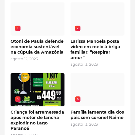
1
2
Otoni de Paula defende
Larissa Manoela posta
economia sustentável
vídeo em meio à briga
na cúpula da Amazônia
familiar: “Respirar
amor”
agosto 12, 2023
agosto 13, 2023
3
4
Criança foi arremessada
Família lamenta dia dos
após motor de lancha
pais sem coronel Naime
explodir no Lago
agosto 13, 2023
Paranoá