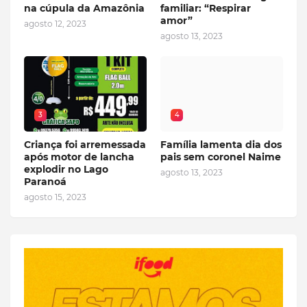
na cúpula da Amazônia
familiar: “Respirar
amor”
agosto 12, 2023
agosto 13, 2023
3
4
Criança foi arremessada
Família lamenta dia dos
após motor de lancha
pais sem coronel Naime
explodir no Lago
agosto 13, 2023
Paranoá
agosto 15, 2023