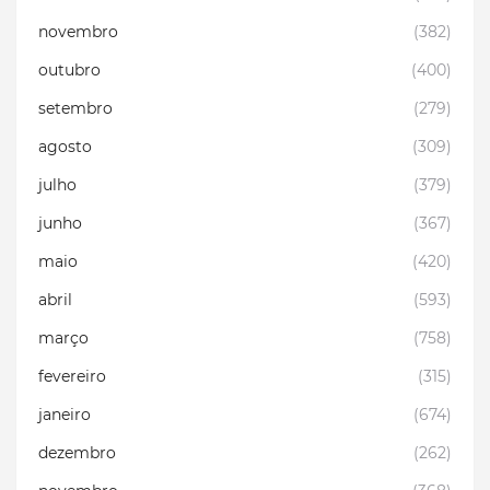
novembro
(382)
outubro
(400)
setembro
(279)
agosto
(309)
julho
(379)
junho
(367)
maio
(420)
abril
(593)
março
(758)
fevereiro
(315)
janeiro
(674)
dezembro
(262)