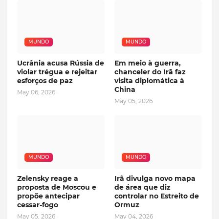
MUNDO
MUNDO
Ucrânia acusa Rússia de
Em meio à guerra,
violar trégua e rejeitar
chanceler do Irã faz
esforços de paz
visita diplomática à
China
May 06, 2026
May 05, 2026
MUNDO
MUNDO
Zelensky reage a
Irã divulga novo mapa
proposta de Moscou e
de área que diz
propõe antecipar
controlar no Estreito de
cessar-fogo
Ormuz
May 05, 2026
May 04, 2026