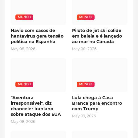
MUNDO
MUNDO
Navio com casos de
Piloto de jet ski colide
hantavírus gera tensão
em baleia e é lançado
política na Espanha
ao mar no Canadá
May 08, 2026
May 08, 2026
MUNDO
MUNDO
"Aventura
Lula chega à Casa
irresponsável", diz
Branca para encontro
chanceler iraniano
com Trump
sobre ataque dos EUA
May 07, 2026
May 08, 2026