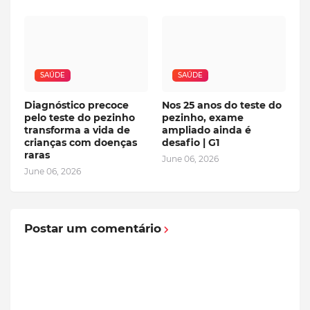
SAÚDE
SAÚDE
Diagnóstico precoce
Nos 25 anos do teste do
pelo teste do pezinho
pezinho, exame
transforma a vida de
ampliado ainda é
crianças com doenças
desafio | G1
raras
June 06, 2026
June 06, 2026
Postar um comentário