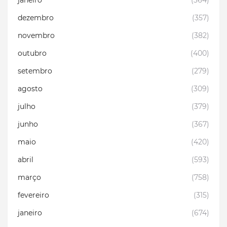
dezembro
(357)
novembro
(382)
outubro
(400)
setembro
(279)
agosto
(309)
julho
(379)
junho
(367)
maio
(420)
abril
(593)
março
(758)
fevereiro
(315)
janeiro
(674)