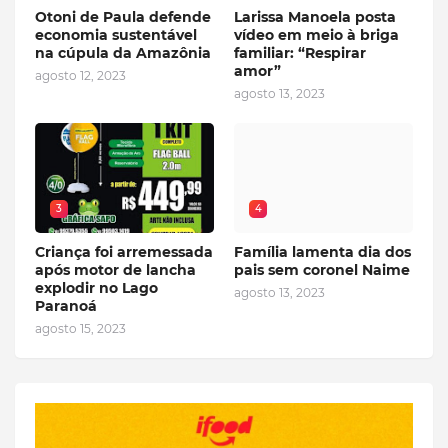
Otoni de Paula defende
Larissa Manoela posta
economia sustentável
vídeo em meio à briga
na cúpula da Amazônia
familiar: “Respirar
amor”
agosto 12, 2023
agosto 13, 2023
3
4
Criança foi arremessada
Família lamenta dia dos
após motor de lancha
pais sem coronel Naime
explodir no Lago
agosto 13, 2023
Paranoá
agosto 15, 2023