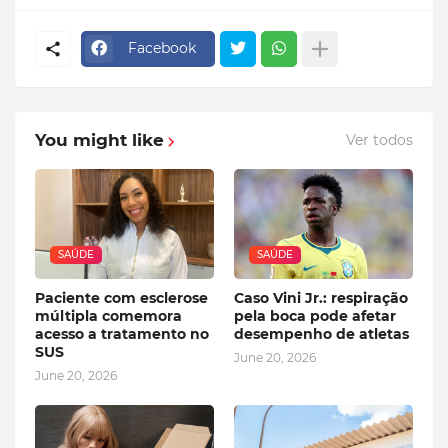
Facebook
You might like
Ver todos
SAÚDE
SAÚDE
Paciente com esclerose
Caso Vini Jr.: respiração
múltipla comemora
pela boca pode afetar
acesso a tratamento no
desempenho de atletas
SUS
June 20, 2026
June 20, 2026