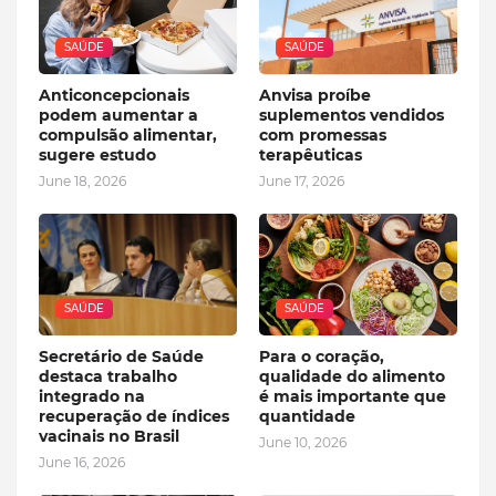
SAÚDE
SAÚDE
Anticoncepcionais
Anvisa proíbe
podem aumentar a
suplementos vendidos
compulsão alimentar,
com promessas
sugere estudo
terapêuticas
June 18, 2026
June 17, 2026
SAÚDE
SAÚDE
Secretário de Saúde
Para o coração,
destaca trabalho
qualidade do alimento
integrado na
é mais importante que
recuperação de índices
quantidade
vacinais no Brasil
June 10, 2026
June 16, 2026