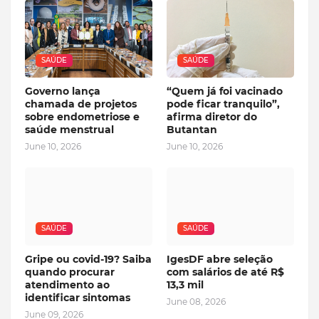
SAÚDE
SAÚDE
Governo lança
“Quem já foi vacinado
chamada de projetos
pode ficar tranquilo”,
sobre endometriose e
afirma diretor do
saúde menstrual
Butantan
June 10, 2026
June 10, 2026
SAÚDE
SAÚDE
Gripe ou covid-19? Saiba
IgesDF abre seleção
quando procurar
com salários de até R$
atendimento ao
13,3 mil
identificar sintomas
June 08, 2026
June 09, 2026