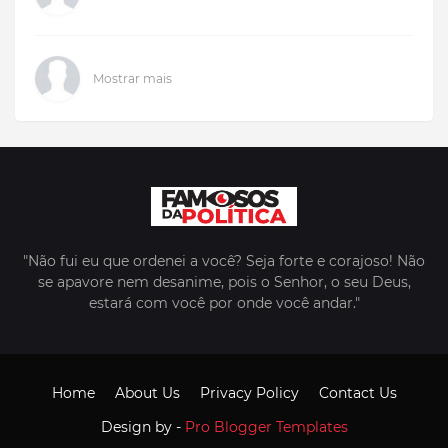
Mostrar mais
"Não fui eu que ordenei a você? Seja forte e corajoso! Não
se apavore nem desanime, pois o Senhor, o seu Deus,
estará com você por onde você andar."
Home
About Us
Privacy Policy
Contact Us
Design by -
Pro Blogger Templates