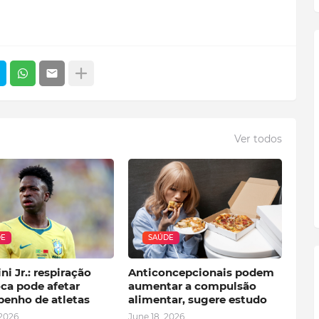
Ver todos
DE
SAÚDE
ni Jr.: respiração
Anticoncepcionais podem
ca pode afetar
aumentar a compulsão
enho de atletas
alimentar, sugere estudo
 2026
June 18, 2026