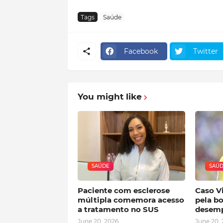
Tags
Saúde
Facebook
Twitter
You might like
SAÚDE
SAÚ
Paciente com esclerose
Caso Vi
múltipla comemora acesso
pela bo
a tratamento no SUS
desemp
June 20, 2026
June 20,