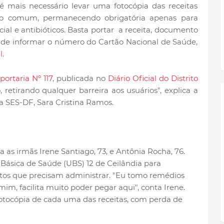
 é mais necessário levar uma fotocópia das receitas
o comum, permanecendo obrigatória apenas para
ial e antibióticos. Basta portar a receita, documento
ém de informar o número do Cartão Nacional de Saúde,
l
.
portaria Nº 117
, publicada no
Diário Oficial do Distrito
so, retirando qualquer barreira aos usuários", explica a
a SES-DF, Sara Cristina Ramos.
 as irmãs Irene Santiago, 73, e Antônia Rocha, 76.
Básica de Saúde (UBS) 12 de Ceilândia para
os que precisam administrar. "Eu tomo remédios
mim, facilita muito poder pegar aqui", conta Irene.
fotocópia de cada uma das receitas, com perda de