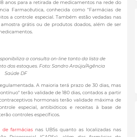
r 18 anos para a retirada de medicamentos na rede do
ência Farmacêutica, conhecida como "Farmácias de
eitos a controle especial. Também estão vedadas nas
amostra grátis ou de produtos doados, além de ser
 medicamentos.
onibiliza a consulta on-line tanto da lista de
o dos estoques. Foto: Sandro Araújo/Agência
Saúde DF
regulamentada. A maioria terá prazo de 30 dias, mas
tínuo" terão validade de 180 dias, contados a partir
e contraceptivos hormonais terão validade máxima de
ntrole especial, antibióticos e receitas à base de
erão controles específicos.
 de farmácias
nas UBSs quanto as localizadas nas
ção Psicossocial (CAPSs), além das farmácias do