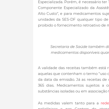
Especializada. Porém, é necessário te
Componente Especializado da Assist
Alto Custo", e para medicamentos suj
unidades da SES-DF qualquer tipo de 
proibido o fornecimento retroativo de
Secretaria de Saúde também disp
medicamentos disponíveis quant
A validade das receitas também está 
aquelas que contenham o termo "uso con
da data da emissão. Já as receitas d
365 dias. Medicamentos sujeitos a co
substâncias isoladas ou em associação t
As medidas valem tanto para a
rede
policlínicas e nos Centros de aten