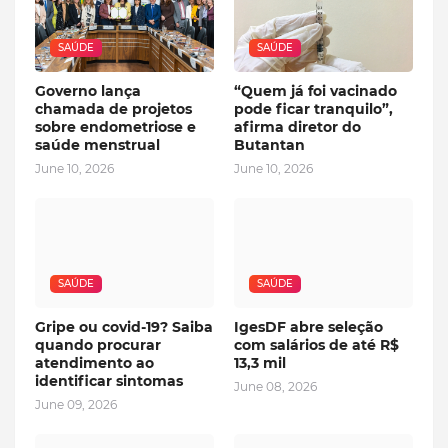
SAÚDE
SAÚDE
Governo lança
“Quem já foi vacinado
chamada de projetos
pode ficar tranquilo”,
sobre endometriose e
afirma diretor do
saúde menstrual
Butantan
June 10, 2026
June 10, 2026
SAÚDE
SAÚDE
Gripe ou covid-19? Saiba
IgesDF abre seleção
quando procurar
com salários de até R$
atendimento ao
13,3 mil
identificar sintomas
June 08, 2026
June 09, 2026