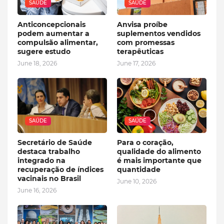
SAÚDE
SAÚDE
Anticoncepcionais
Anvisa proíbe
podem aumentar a
suplementos vendidos
compulsão alimentar,
com promessas
sugere estudo
terapêuticas
June 18, 2026
June 17, 2026
SAÚDE
SAÚDE
Secretário de Saúde
Para o coração,
destaca trabalho
qualidade do alimento
integrado na
é mais importante que
recuperação de índices
quantidade
vacinais no Brasil
June 10, 2026
June 16, 2026