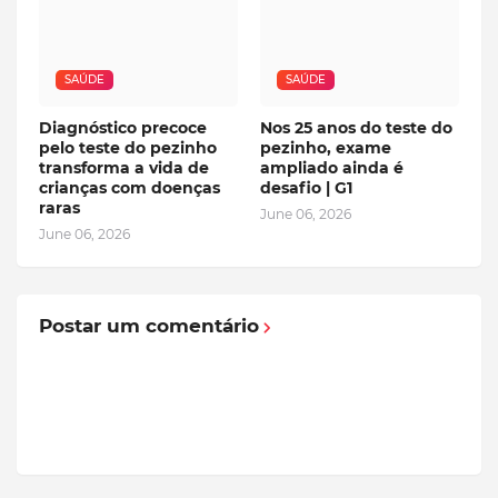
SAÚDE
SAÚDE
Diagnóstico precoce
Nos 25 anos do teste do
pelo teste do pezinho
pezinho, exame
transforma a vida de
ampliado ainda é
crianças com doenças
desafio | G1
raras
June 06, 2026
June 06, 2026
Postar um comentário