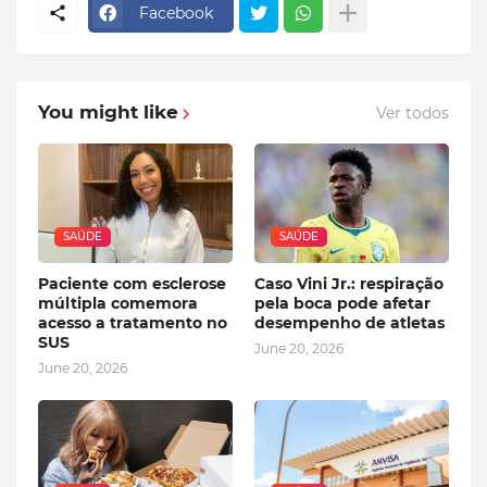
Facebook
You might like
Ver todos
SAÚDE
SAÚDE
Paciente com esclerose
Caso Vini Jr.: respiração
múltipla comemora
pela boca pode afetar
acesso a tratamento no
desempenho de atletas
SUS
June 20, 2026
June 20, 2026