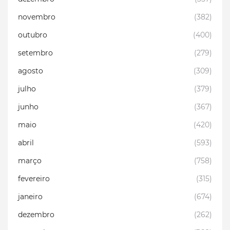
novembro
(382)
outubro
(400)
setembro
(279)
agosto
(309)
julho
(379)
junho
(367)
maio
(420)
abril
(593)
março
(758)
fevereiro
(315)
janeiro
(674)
dezembro
(262)