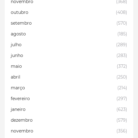
novembro
(368)
outubro
(408)
setembro
(570)
agosto
(185)
julho
(289)
junho
(283)
maio
(372)
abril
(250)
março
(214)
fevereiro
(297)
janeiro
(623)
dezembro
(579)
novembro
(356)