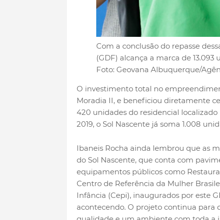
Com a conclusão do repasse dessa
(GDF) alcança a marca de 13.093 
Foto: Geovana Albuquerque/Agênc
O investimento total no empreendimento
Moradia II, e beneficiou diretamente c
420 unidades do residencial localizado
2019, o Sol Nascente já soma 1.008 uni
Ibaneis Rocha ainda lembrou que as mo
do Sol Nascente, que conta com pavim
equipamentos públicos como Restaurant
Centro de Referência da Mulher Brasil
Infância (Cepi), inaugurados por este 
acontecendo. O projeto continua para 
qualidade e um ambiente com toda a in