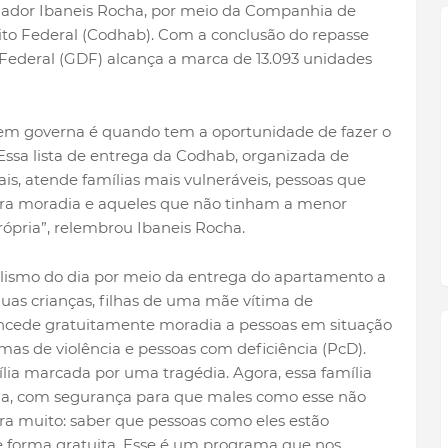
vernador Ibaneis Rocha, por meio da Companhia de
ito Federal (Codhab). Com a conclusão do repasse
 Federal (GDF) alcança a marca de 13.093 unidades
em governa é quando tem a oportunidade de fazer o
ssa lista de entrega da Codhab, organizada de
ais, atende famílias mais vulneráveis, pessoas que
para moradia e aqueles que não tinham a menor
ópria”, relembrou Ibaneis Rocha.
lismo do dia por meio da entrega do apartamento a
as crianças, filhas de uma mãe vítima de
oncede gratuitamente moradia a pessoas em situação
mas de violência e pessoas com deficiência (PcD).
ia marcada por uma tragédia. Agora, essa família
ida, com segurança para que males como esse não
gra muito: saber que pessoas como eles estão
forma gratuita. Esse é um programa que nos