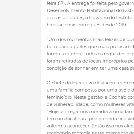
feira (17). A entrega foi feita pelo go
Desenvolvimento Habitacional do Distr
dessas unidades, o Governo do Distrito
habitacionais entregues desde 2019.
“Um dos momentos mais felizes de qu
bem para aqueles que mais precisam. E
forma a cumprir todos os requisitos leg
foram retiradas de locais impróprios 
condição de sonhar em ter uma casa pr
O chefe do Executivo destacou o simbo
uma família composta por uma avó e du
feminicídio. Nesta gestão, a Codhab c
de vulnerabilidade, como mulheres víti
“Hoje, entregamos moradia a uma famíl
tem um local para poder conduzir a v
voltem a acontecer. Então isso nos ale
recebendo moradia nesse momento de 