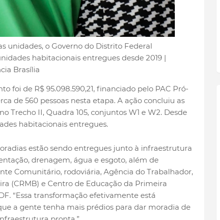
s unidades, o Governo do Distrito Federal
unidades habitacionais entregues desde 2019 |
ia Brasília
 foi de R$ 95.098.590,21, financiado pelo PAC Pró-
erca de 560 pessoas nesta etapa. A ação concluiu as
 no Trecho II, Quadra 105, conjuntos W1 e W2. Desde
dades habitacionais entregues.
radias estão sendo entregues junto à infraestrutura
entação, drenagem, água e esgoto, além de
e Comunitário, rodoviária, Agência do Trabalhador,
eira (CRMB) e Centro de Educação da Primeira
GDF. “Essa transformação efetivamente está
que a gente tenha mais prédios para dar moradia de
fraestrutura pronta.”