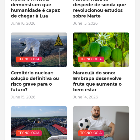
demonstram que
despede de sonda que
humanidade é capaz
revolucionou estudos
de chegar à Lua
sobre Marte
June 16, 2026
June 15, 2026
TECNOLOGIA
TECNOLOGIA
Cemitério nuclear:
Maracujá do sono:
solução definitiva ou
Embrapa desenvolve
risco grave para o
fruta que aumenta o
futuro?
bem estar
June 15, 2026
June 14, 2026
TECNOLOGIA
TECNOLOGIA