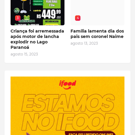
3
4
Criança foi arremessada
Família lamenta dia dos
após motor de lancha
pais sem coronel Naime
explodir no Lago
agosto 13, 2023
Paranoá
agosto 15, 2023