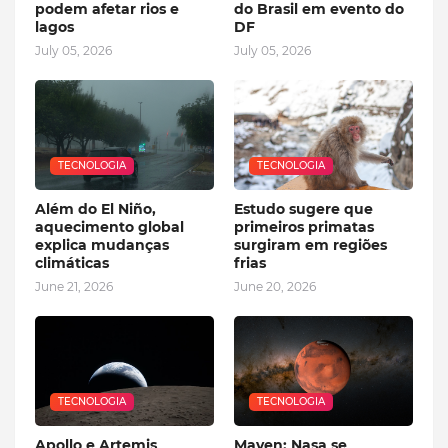
podem afetar rios e
do Brasil em evento do
lagos
DF
July 05, 2026
July 05, 2026
TECNOLOGIA
TECNOLOGIA
Além do El Niño,
Estudo sugere que
aquecimento global
primeiros primatas
explica mudanças
surgiram em regiões
climáticas
frias
June 21, 2026
June 20, 2026
TECNOLOGIA
TECNOLOGIA
Apollo e Artemis
Maven: Nasa se