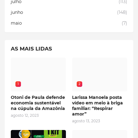
julho
(113)
junho
(148)
maio
(7)
AS MAIS LIDAS
1
2
Otoni de Paula defende
Larissa Manoela posta
economia sustentável
vídeo em meio à briga
na cúpula da Amazônia
familiar: “Respirar
amor”
agosto 12, 2023
agosto 13, 2023