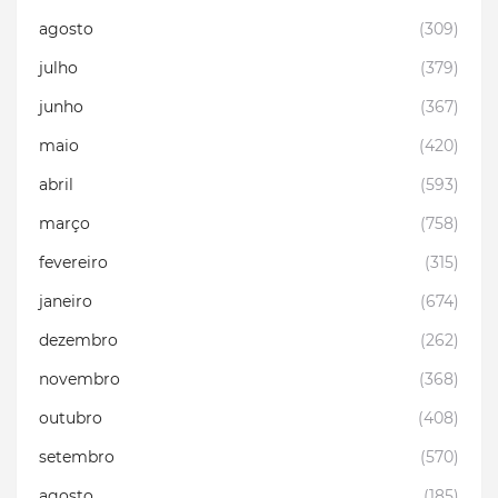
agosto
(309)
julho
(379)
junho
(367)
maio
(420)
abril
(593)
março
(758)
fevereiro
(315)
janeiro
(674)
dezembro
(262)
novembro
(368)
outubro
(408)
setembro
(570)
agosto
(185)