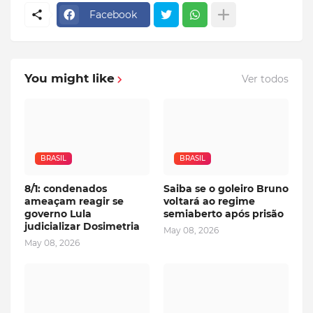
Facebook
You might like
Ver todos
BRASIL
BRASIL
8/1: condenados
Saiba se o goleiro Bruno
ameaçam reagir se
voltará ao regime
governo Lula
semiaberto após prisão
judicializar Dosimetria
May 08, 2026
May 08, 2026