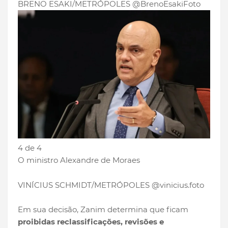
BRENO ESAKI/METRÓPOLES @BrenoEsakiFoto
4 de 4
O ministro Alexandre de Moraes
VINÍCIUS SCHMIDT/METRÓPOLES @vinicius.foto
Em sua decisão, Zanim determina que ficam
proibidas reclassificações, revisões e