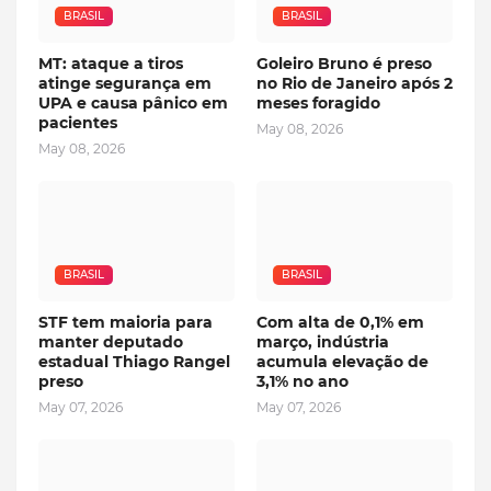
BRASIL
BRASIL
MT: ataque a tiros
Goleiro Bruno é preso
atinge segurança em
no Rio de Janeiro após 2
UPA e causa pânico em
meses foragido
pacientes
May 08, 2026
May 08, 2026
BRASIL
BRASIL
STF tem maioria para
Com alta de 0,1% em
manter deputado
março, indústria
estadual Thiago Rangel
acumula elevação de
preso
3,1% no ano
May 07, 2026
May 07, 2026