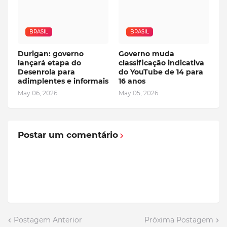
BRASIL
BRASIL
Durigan: governo
Governo muda
lançará etapa do
classificação indicativa
Desenrola para
do YouTube de 14 para
adimplentes e informais
16 anos
May 06, 2026
May 05, 2026
Postar um comentário
Postagem Anterior
Próxima Postagem