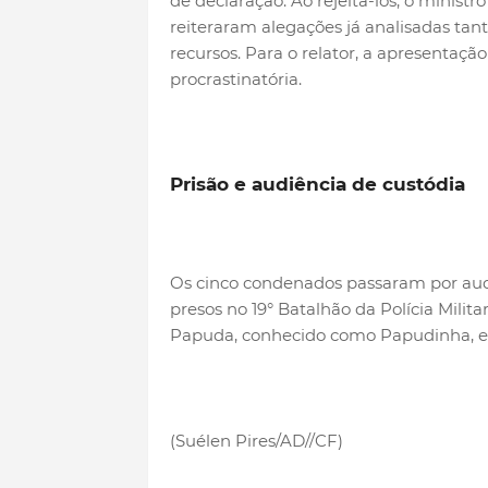
de declaração. Ao rejeitá-los, o minis
reiteraram alegações já analisadas tan
recursos. Para o relator, a apresentaç
procrastinatória.
Prisão e audiência de custódia
Os cinco condenados passaram por audiê
presos no 19° Batalhão da Polícia Milit
Papuda, conhecido como Papudinha, em
(Suélen Pires/AD//CF)