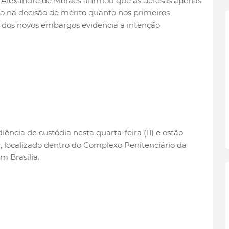
tro Alexandre de Moraes afirmou que as defesas apenas
to na decisão de mérito quanto nos primeiros
ão dos novos embargos evidencia a intenção
ncia de custódia nesta quarta-feira (11) e estão
ar, localizado dentro do Complexo Penitenciário da
 Brasília.