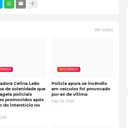
Ver todos
URANÇA
SEGURANÇA
adora Celina Leão
Polícia apura se incêndio
pa de solenidade que
em veículos foi provocado
geia policiais
por ex de vítima
res promovidos após
May 08, 2026
 do interstício no
2026