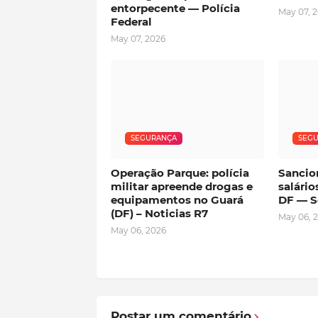
entorpecente — Polícia
May 07, 
Federal
May 07, 2026
SEGURANÇA
SEG
Operação Parque: polícia
Sancion
militar apreende drogas e
salário
equipamentos no Guará
DF — S
(DF) – Noticias R7
May 06, 
May 06, 2026
Postar um comentário