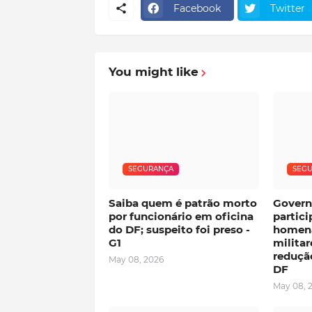
Facebook
Twitter
You might like
SEGURANÇA
SEG
Saiba quem é patrão morto
Govern
por funcionário em oficina
partici
do DF; suspeito foi preso -
homena
G1
milita
redução
May 08, 2026
DF
May 08, 