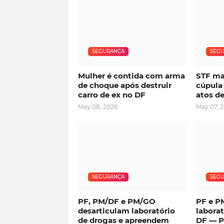
SEGURANÇA
SEG
Mulher é contida com arma
STF ma
de choque após destruir
cúpula
carro de ex no DF
atos de
May 08, 2026
May 07, 
SEGURANÇA
SEG
PF, PM/DF e PM/GO
PF e P
desarticulam laboratório
laborat
de drogas e apreendem
DF — Po