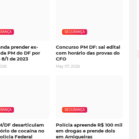
URANÇA
SEGURANÇA
nda prender ex-
Concurso PM DF: sai edital
 da PM do DF por
com horário das provas do
 8/1 de 2023
CFO
2026
May 07, 2026
URANÇA
SEGURANÇA
M/DF desarticulam
Polícia apreende R$ 100 mil
ório de cocaína no
em drogas e prende dois
lícia Federal
em Arniqueiras