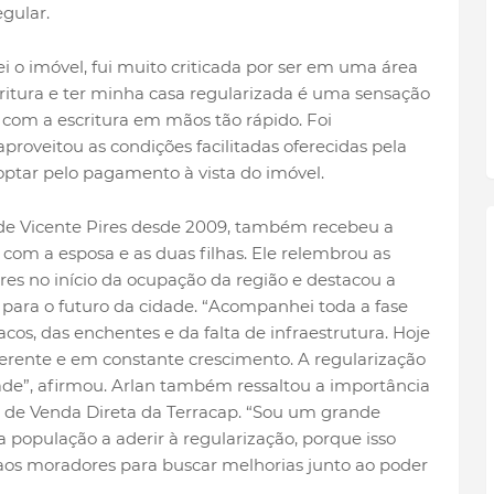
egular.
 o imóvel, fui muito criticada por ser em uma área
critura e ter minha casa regularizada é uma sensação
 com a escritura em mãos tão rápido. Foi
proveitou as condições facilitadas oferecidas pela
optar pelo pagamento à vista do imóvel.
de Vicente Pires desde 2009, também recebeu a
e com a esposa e as duas filhas. Ele relembrou as
es no início da ocupação da região e destacou a
 para o futuro da cidade. “Acompanhei toda a fase
racos, das enchentes e da falta de infraestrutura. Hoje
ente e em constante crescimento. A regularização
ade”, afirmou. Arlan também ressaltou a importância
de Venda Direta da Terracap. “Sou um grande
 população a aderir à regularização, porque isso
 aos moradores para buscar melhorias junto ao poder