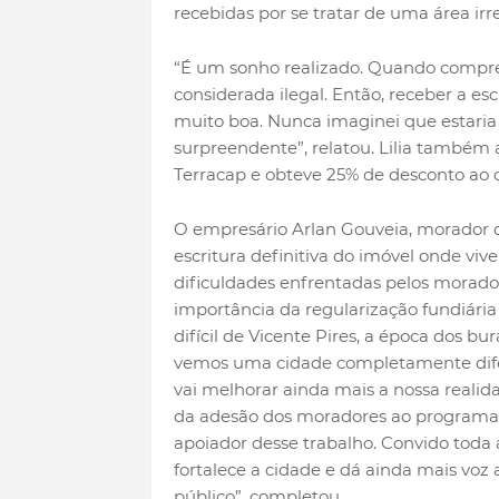
recebidas por se tratar de uma área irr
“É um sonho realizado. Quando comprei
considerada ilegal. Então, receber a es
muito boa. Nunca imaginei que estaria
surpreendente”, relatou. Lilia também a
Terracap e obteve 25% de desconto ao 
O empresário Arlan Gouveia, morador 
escritura definitiva do imóvel onde viv
dificuldades enfrentadas pelos morador
importância da regularização fundiária
difícil de Vicente Pires, a época dos bu
vemos uma cidade completamente difer
vai melhorar ainda mais a nossa realid
da adesão dos moradores ao programa 
apoiador desse trabalho. Convido toda a
fortalece a cidade e dá ainda mais voz
público”, completou.